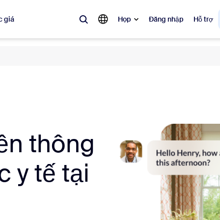
 giá
Họp
Đăng nhập
Hỗ trợ
biến
 đang được ưa chuộng, đang thịnh hành và đang tạo tiếng vang — các 
Notes
Mee
omMate
Ro
yền thông
one
Can
 y tế tại
tact Center
Thô
sai