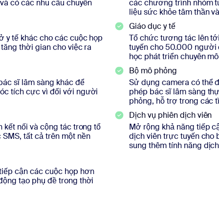
và có các nhu cầu chuyên
các chương trình nhóm từ 
liệu sức khỏe tâm thần v
Giáo dục y tế
sở y tế khác cho các cuộc họp
Tổ chức tương tác lên tớ
 tăng thời gian cho việc ra
tuyến cho 50.000 người 
học phát triển chuyên môn
Bộ mô phỏng
 bác sĩ lâm sàng khác để
Sử dụng camera có thể đ
tích cực vì đối với người
phép bác sĩ lâm sàng thư
phỏng, hỗ trợ trong các 
Dịch vụ phiên dịch viên
 kết nối và cộng tác trong tổ
Mở rộng khả năng tiếp c
 SMS, tất cả trên một nền
dịch viên trực tuyến cho 
sung thêm tính năng dịch
iếp cận các cuộc họp hơn
 động tạo phụ đề trong thời