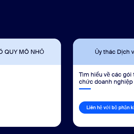
Ó QUY MÔ NHỎ
Ủy thác Dịch 
Tìm hiểu về các gói
chức doanh nghiệp c
Liên hệ với bộ phận 