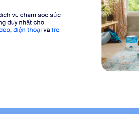
 dịch vụ chăm sóc sức
ảng duy nhất cho
ideo
,
điện thoại
và
trò