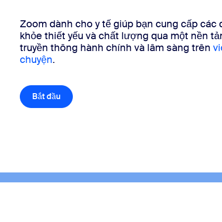
Ứng dụng và thành phần tích hợp
Zoom dành cho y tế giúp bạn cung cấp các
khỏe thiết yếu và chất lượng qua một nền t
Cài đặt trên máy tính
Liên hệ
truyền thông hành chính và lâm sàng trên
v
Trung tâm tải xuống
+1.888.799.9666
/
+1.888.303.1012
chuyện
.
Bắt đầu