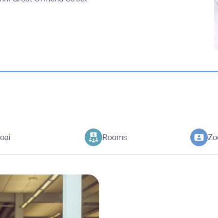
oại
Rooms
Zo