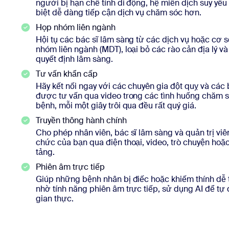
người bị hạn chế tính di động, hệ miễn dịch suy yếu 
biệt dễ dàng tiếp cận dịch vụ chăm sóc hơn.
Họp nhóm liên ngành
Hội tụ các bác sĩ lâm sàng từ các dịch vụ hoặc cơ 
nhóm liên ngành (MDT), loại bỏ các rào cản địa lý và
quyết định lâm sàng.
Tư vấn khẩn cấp
Hãy kết nối ngay với các chuyên gia đột quỵ và các
được tư vấn qua video trong các tình huống chăm sóc 
bệnh, mỗi một giây trôi qua đều rất quý giá.
Truyền thông hành chính
Cho phép nhân viên, bác sĩ lâm sàng và quản trị viên
chức của bạn qua điện thoại, video, trò chuyện hoặc
tảng.
Phiên âm trực tiếp
Giúp những bệnh nhân bị điếc hoặc khiếm thính dễ t
nhờ tính năng phiên âm trực tiếp, sử dụng AI để tự
gian thực.