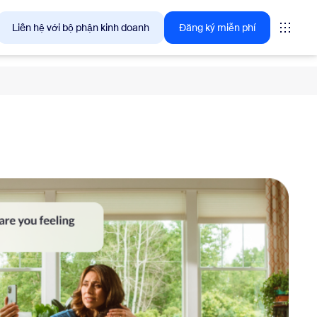
Liên hệ với bộ phận kinh doanh
Đăng ký miễn phí
giải pháp mà khách hàng Zoom quan tâm ngay lúc này.
tings
oms
vas
ng tin trải nghiệm khách hàng