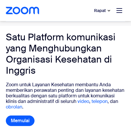
e percakapan bantuan
 ke konten utama
Rapat
Healthcare
Satu Platform komunikasi
yang Menghubungkan
Organisasi Kesehatan di
Inggris
Zoom untuk Layanan Kesehatan membantu Anda
memberikan perawatan penting dan layanan kesehatan
berkualitas dengan satu platform untuk komunikasi
klinis dan administratif di seluruh
video
,
telepon
, dan
obrolan
.
Memulai