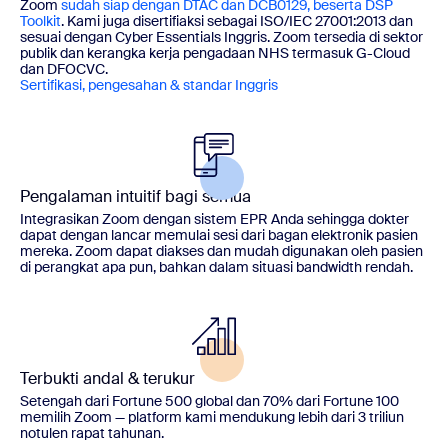
Zoom
sudah siap dengan DTAC dan DCB0129, beserta DSP
Toolkit
. Kami juga disertifiaksi sebagai ISO/IEC 27001:2013 dan
sesuai dengan Cyber Essentials Inggris. Zoom tersedia di sektor
publik dan kerangka kerja pengadaan NHS termasuk G-Cloud
dan DFOCVC.
Sertifikasi, pengesahan & standar Inggris
Pengalaman intuitif bagi semua
Integrasikan Zoom dengan sistem EPR Anda sehingga dokter
dapat dengan lancar memulai sesi dari bagan elektronik pasien
mereka. Zoom dapat diakses dan mudah digunakan oleh pasien
di perangkat apa pun, bahkan dalam situasi bandwidth rendah.
Terbukti andal & terukur
Setengah dari Fortune 500 global dan 70% dari Fortune 100
memilih Zoom — platform kami mendukung lebih dari 3 triliun
notulen rapat tahunan.