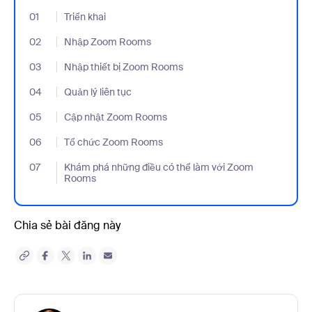
01
- Jumplink to Triển khai
Triển khai
02
- Jumplink to Nhập Zoom Rooms
Nhập Zoom Rooms
03
- Jumplink to Nhập thiết bị Zoom Rooms
Nhập thiết bị Zoom Rooms
04
- Jumplink to Quản lý liên tục
Quản lý liên tục
05
- Jumplink to Cập nhật Zoom Rooms
Cập nhật Zoom Rooms
06
- Jumplink to Tổ chức Zoom Rooms
Tổ chức Zoom Rooms
07
- Jumplink to Khám phá những điều có thể làm với Zoom Room
Khám phá những điều có thể làm với Zoom
Rooms
Chia sẻ bài đăng này