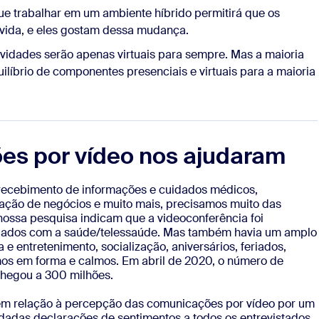
que trabalhar em um ambiente híbrido permitirá que os
 vida, e eles gostam dessa mudança.
vidades serão apenas virtuais para sempre. Mas a maioria
ilíbrio de componentes presenciais e virtuais para a maioria
s por vídeo nos ajudaram
recebimento de informações e cuidados médicos,
ação de negócios e muito mais, precisamos muito das
nossa pesquisa indicam que a videoconferência foi
dados com a saúde/telessaúde. Mas também havia um amplo
 entretenimento, socialização, aniversários, feriados,
mos em forma e calmos. Em abril de 2020, o número de
chegou a 300 milhões.
 em relação à percepção das comunicações por vídeo por um
adas declarações de sentimentos a todos os entrevistados.