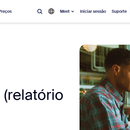
Preços
Meet
Iniciar sessão
Suporte
lar
tá em alta, a tendência do momento, o que está gerando repercussão 
o.
Notes
Mee
omMate
Ro
(relatório
one
Can
tact Center
Ins
sai