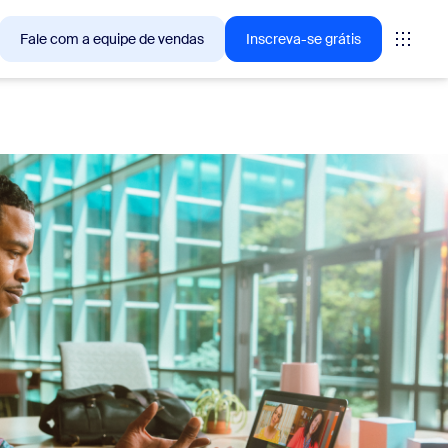
Fale com a equipe de vendas
Inscreva-se grátis
— as soluções que os clientes Zoom estão buscando no
tings
oms
vas
ights de CX