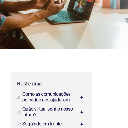
Neste guia
Como as comunicações
01
- Jumplink to Como as comunicações por vídeo nos aj
por vídeo nos ajudaram
Quão virtual será o nosso
02
- Jumplink to Quão virtual será o nosso futuro?
futuro?
Seguindo em frente
03
- Jumplink to Seguindo em frente