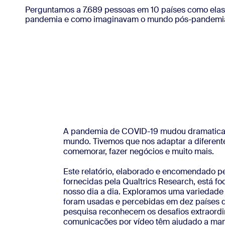
Perguntamos a 7.689 pessoas em 10 países como elas
pandemia e como imaginavam o mundo pós-pandemia. 
Instalar no computador
Entre em contato
Central de downloads
+1.888.799.9666
/
+1.888.303.1012
A pandemia de COVID-19 mudou dramaticam
mundo. Tivemos que nos adaptar a diferentes
comemorar, fazer negócios e muito mais.
Este relatório, elaborado e encomendado 
fornecidas pela Qualtrics Research, está 
nosso dia a dia. Exploramos uma variedade
foram usadas e percebidas em dez países di
pesquisa reconhecem os desafios extraordi
comunicações por vídeo têm ajudado a man