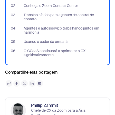
02
- Jumplink to Conheça o Zoom Contact Center
Conheça o Zoom Contact Center
03
- Jumplink to Trabalho híbrido para agentes de central de conta
Trabalho híbrido para agentes de central de
contato
04
- Jumplink to Agentes e autosserviço trabalhando juntos em ha
Agentes e autosserviço trabalhando juntos em
harmonia
05
- Jumplink to Usando o poder da empatia
Usando o poder da empatia
06
- Jumplink to O CCaaS continuará a aprimorar a CX significati
O CCaaS continuará a aprimorar a CX
significativamente
Compartilhe esta postagem
Phillip Zammit
Chefe de CX da Zoom para a Ásia,