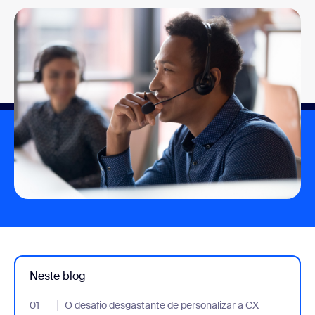
Neste blog
01
- Jumplink to O desafio desgastante de personalizar a CX
O desafio desgastante de personalizar a CX