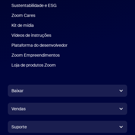
Sustentabilidade e ESG
Sustentabilidade e ESG
Zoom Cares
Zoom Cares
Kit de mídia
Kit de mídia
Vídeos de instruções
Plataforma do desenvolvedor
Zoom Empreendimentos
Zoom Ventures
Loja de produtos Zoom
Loja de produtos Zoom
Baixar
Aplicativo Zoom Workplace
Aplicativo Zoom Workplace
Vendas
Aplicativo Zoom Rooms
Aplicativo Zoom Rooms
+1.888.799.9666
Clique para chamar
Controlador do Zoom Rooms
Suporte
Suporte
Falar com a equipe de vendas
Extensão para navegador