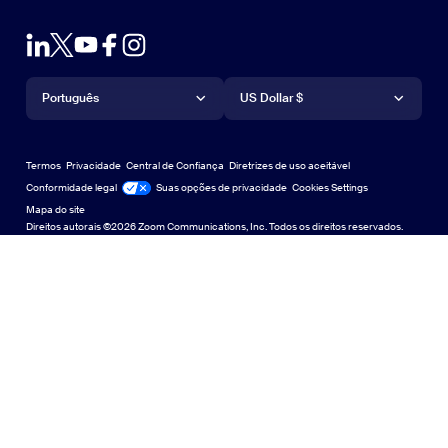
Teste de zoom
Teste a Zoom
Planos e preços
Planos e preços
Plug-in para Outlook
Conta
Solicite uma demonstração
Solicitar uma demonstração
Aplicativo para iPhone/iPad
Aplicativo para iPhone/iPad
Idioma
Moeda
Central de Suporte
Central de Suporte
Webinars e eventos
Aplicativo para Android
Português
Aplicativo para Android
US Dollar $
Centro de Aprendizagem
Central de aprendizagem
Central de experiência do Zoom
Central de experiência do Zoom
Zoom em fundos virtuais
Planos de fundo virtuais da Zoom
Deutsch
US Dollar $
Comunidade Zoom
Zoom for Startups
Zoom for Startups
Termos
Privacidade
Central de Confiança
Diretrizes de uso aceitável
English
Biblioteca de conteúdo técnico
Biblioteca de conteúdo técnico
Conformidade legal
Jurídico e Conformidade
Suas opções de privacidade
Cookies Settings
Mapa do site
Mapa do site
Español
Feedback
Direitos autorais ©2026 Zoom Communications, Inc. Todos os direitos reservados.
Falar conosco
Falar conosco
Français
Acessibilidade
Indonesia
Suporte ao desenvolvedor
Suporte ao desenvolvedor
Italiano
Declaração de Transparência da Lei de Privacidade,
日本語
Segurança, Políticas Legais e Escravidão Moderna
Declaração de
한국어
Nederlands