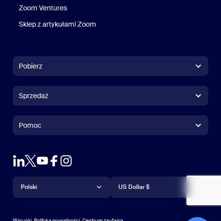
Zoom Ventures
Zoom Ventures
Sklep z artykułami Zoom
Sklep z artykułami Zoom
Pobierz
Aplikacja Zoom Workplace
Aplikacja Zoom Workplace
Sprzedaż
Aplikacja Zoom Rooms
Aplikacja Zoom Rooms
+1 888 799 9666
Kliknij, aby zadzwonić
Sterownik Zoom Rooms
Pomoc
Pomoc
Kontakt w sprawie sprzedaży
Rozszerzenie przeglądarki
Powiększenie testowe
Wypróbuj Zoom
Plany & Ceny
Plany i cennik
Wtyczka Outlook
Konto
Poproś o wersję demonstracyjną
Poproś o wersję demo
Aplikacje iPhone/iPad
Aplikacje iPhone/iPad
Język
Waluta
Centrum pomocy technicznej
Centrum pomocy
Webinary i wydarzenia
Aplikacja na Android
Polski
Aplikacja na Android
US Dollar $
Centrum nauki
Centrum szkoleniowe
Zoom Experience Center
Zoom Experience Center
Wirtualne tła Zoom
Wirtualne tła Zoom
Deutsch
US Dollar $
Społeczność Zoom
Zoom for Startups
Zoom for Startups
Warunki
Polityka prywatności
Centrum zaufania