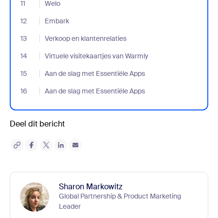
11
- Jumplink to Welo
Welo
12
- Jumplink to Embark
Embark
13
- Jumplink to Verkoop en klantenrelaties
Verkoop en klantenrelaties
14
- Jumplink to Virtuele visitekaartjes van Warmly
Virtuele visitekaartjes van Warmly
15
- Jumplink to Aan de slag met Essentiële Apps
Aan de slag met Essentiële Apps
16
- Jumplink to Aan de slag met Essentiële Apps
Aan de slag met Essentiële Apps
Deel dit bericht
Sharon Markowitz
Global Partnership & Product Marketing
Leader