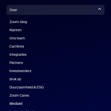
Over
Zoom-blog
Zoom-blog
Klanten
Klanten
Ons team
Carrières
Vacatures
Integraties
Partners
Investeerders
druk op
Druk op
Duurzaamheid & ESG
Duurzaamheid en ESG
Zoom Cares
Zoom Cares
Mediakit
Mediakit