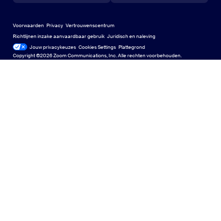
Leercentrum
Trainingscentrum
Zoom Experience Center
Zoom Experience Center
Zoom virtuele achtergronden
Virtuele achtergronden in Zoom
Deutsch
US Dollar $
Zoom-gemeenschap
Zoom for Startups
Zoom for Startups
Voorwaarden
Privacy
Vertrouwenscentrum
English
Technische-contentbibliotheek
Technische-contentbibliotheek
Richtlijnen inzake aanvaardbaar gebruik
Juridisch en naleving
Juridisch en naleving
Jouw privacykeuzes
Cookies Settings
Plattegrond
Plattegrond
Français
Feedback
Copyright ©2026 Zoom Communications, Inc. Alle rechten voorbehouden.
Contact opnemen
Neem contact met ons op
Indonesia
Toegankelijkheid
Italiano
Ondersteuning voor ontwikkelaars
Ondersteuning voor ontwikkel
日本語
Transparantieverklaring inzake privacy, veiligheid, juridisch
한국어
beleid en moderne slavernijwet
Privacy, beveiliging, juridisch b
Nederlands
Polski
Português
Türkçe
Tiếng Việt