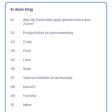
In deze blog
01
- Jumplink to Wat zijn Essentiële Apps geselecteerd door Zoom?
Wat zijn Essentiële Apps geselecteerd door
Zoom?
02
- Jumplink to Productiviteit en samenwerking
Productiviteit en samenwerking
03
- Jumplink to Coda
Coda
04
- Jumplink to Prezi
Prezi
05
- Jumplink to Lees
Lees
06
- Jumplink to Sesh
Sesh
07
- Jumplink to Teamactiviteiten en workshops
Teamactiviteiten en workshops
08
- Jumplink to Kahoot!
Kahoot!
09
- Jumplink to Funtivity
Funtivity
10
- Jumplink to twine
twine