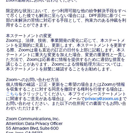
Zoom連絡先にお問い合わせください。
限定的な状況において、かつ利用可能な他の紛争解決手段をすべ
て尽くした後でも解決に至らない場合には、DPF原則に基づく一
部の未解決の苦情に対応する手段として、拘束力のある仲裁を利
用することができます。
本ステートメントの変更
Zoomは、法律、技術、事業開発の変化に応じて、本ステートメ
ントを定期的に見直し、更新します。本ステートメントを更新す
る際、Zoomは最も直近の訂正の日付を上部に記載します。本ス
テートメントに重大な変更を加えた場合、変更の重要性と一貫し
た方法で、Zoomは応募者に情報を提供するために適切な措置を
講じることがあります。Zoomによる情報処理方法については、
本ステートメントを頻繁に確認することをお勧めします。
Zoomへのお問い合わせ方法
個人情報の確認・訂正・更新をご希望の場合またはZoomが情報
を収集することに対する同意を撤回する権利を行使する場合は、
こちら
をクリックしてください。本プライバシーステートメント
に関連するご意見がある場合は、メールで
privacy@zoom.us
まで
お問い合わせください。また以下の住所宛ての書面でもお問い合
わせいただけます。
Zoom Communications, Inc.
Attention: Data Privacy Officer
55 Almaden Blvd, Suite 600