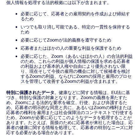
個人情報を処理する法的根拠には以下が含まれます。
必要に応じて、応募者との雇用契約を作成および締結す
るため
いつでも取り消し可能である、特定の一貫性を保持する
ため
必要に応じてZoomが法的義務を遵守するため
応募者またはほかの人の重要な利益を保護するため
必要に応じた、Zoom（あるいはほかの人）の合法的利益
のため。これらの利益が個人情報の保護を求める応募者
の利益および基本的人権や自由により優先されない限
り、現在そして今後の雇用の機会に対して候補者を検討
するZoomの利益、ならびにZoomの採用と雇用のプロセ
スを管理して改善するZoomの利益が含まれます。
特別に保護されたデータ
。健康などに関する情報は、EU法に基
づき、特別な保護の対象となります。Zoomの義務を果たすた
め、Zoomによる法的な要求を確立、行使、および弁護するた
め、応募者の明示的な同意と共に、あるいはZoomの権利または
応募者の権利を雇用または社会保障法のコンテキストで行使する
ため、Zoomが必要に応じてこのようなデータを処理することが
あります。たとえば、面接のために応募者が来社した場合は、応
募者の健康に関する情報を処理して、応募者の特別なニーズに対
応する必要がある場合があります。