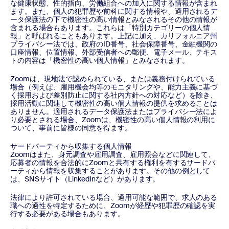
な健康状態、性的指向、労働組合への加入に関する情報が含まれ
ます。また、個人の犯罪歴や前科に関する情報や、適用されるデ
ータ保護法の下で機密性の高い情報とみなされるその他の情報が
含まれる場合もあります。これらは「特別カテゴリーの個人情
報」と呼ばれることもあります。上記に加え、カリフォルニア州
プライバシー法では、政府のID番号、社会保障番号、金融機関の
口座情報、位置情報、外部受信者への郵便、電子メール、テキス
トの内容は「機密性の高い個人情報」とみなされます。
Zoomは、現地法で認められている、または義務付けられている
場合（例えば、雇用機会均等のモニタリングや、能力主義に基づ
く採用および差別防止に関する社内方針への対応など）を除き、
採用活動に関連して機密性の高い個人情報の提供を求めることは
ありません。適用されるデータ保護法またはプライバシー法によ
り必要とされる場合、Zoomは、機密性の高い個人情報の利用に
ついて、事前に皆様の同意を得ます。
サードパーティから収集する個人情報
Zoomはまた、身元調査や雇用調査、雇用照会などに関連して、
応募者の情報を合法的にZoomと共有する権利を有するサードパ
ーティから情報を収集することがあります。その他の例として
は、SNSサイト（LinkedInなど）があります。
法律により許可されている場合、適用可能な範囲で、求人のある
職への適性を特定するために、Zoomが経歴や犯罪歴の確認を実
行する必要がある場合もあります。