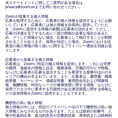
本ステートメントに関してご質問がある場合は、
privacy@zoom.usまでお問い合わせください。
Zoomが収集する個人情報
応募を処理するために、応募者の個人情報を提供するようにお願
いしています。応募者には個人情報を自発的に提供していただ
き、Zoomに提供する情報の範囲は応募者が決めます。ただし、
応募の評価を完了するために一部の情報が必要な場合があるた
め、そうした情報がない場合、応募者として検討することが制限
されることがあります。採用が決定した場合、Zoomにおける従
業員の個人情報の取り扱いに関するプライバシー通知を別途お送
りします。
応募者から収集する個人情報
応募者は、Zoomに特定の個人情報を提供します。これには学歴
や職歴、連絡先の情報と設定、職務資格、労働許可やビザ情報、
ならびに応募者が応募を提出することを希望する業務やほかのキ
ャリアの機会が含まれています。また、応募者は、履歴書、職務
経歴書、カバーレター、成績証明書、雇用照会先および関連情
報、報酬情報、特別なニーズや健康状態に関する情報、ならびに
採用プロセス中に要求する可能性のある便宜措置に関する情報な
どの追加情報をZoomに提供することもできます。
機密性の高い個人情報
個人情報の中には、特定のプライバシー法の下で機密性の高い個
人情報とみなされるものがあります。たとえば政府のID番号、人
種や民族的出身、政治的意見や宗教的信条、身体的または精神的