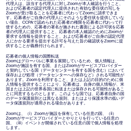
代理人は、該当する代理人に対しZoomが本人確認を行うこと、
および応募者の認定代理人に提供された有効な委任状の写しを
Zoomが受け取ることを応募者に代わってZoomに請求できま
す。応募者がご自身の代理人にそのような委任状を提供していな
い場合、CCPAで認められた応募者の権限を応募者に代わって行
使するための、応募者の署名が施された書面による許可状を応募
者の代理人に提供すること、応募者の本人確認のためにZoomが
要求する情報を提供すること、および応募者がご自身の認定代理
人にかかる要求を提出する許可を与えた旨の確認状をZoomに提
供することが義務付けられます。
応募者の個人情報の国際転送
Zoomはグローバルに事業を展開しているため、個人情報は、
Zoomが施設を有する国、またはZoomがサービスプロバイダー
と契約している国（データセンターを有する国を含む）において
保存および処理（データセンターへの保存など）される可能性が
あります。Zoomを利用すること、または上記の目的のために個
人情報を提供することにより、応募者は、自身の個人情報が、米
国または上記の世界各国に転送または保存される可能性があるこ
とに同意するものとします。このような国では、応募者自身の国
のデータ保護規則とは異なる規則、またはより保護水準の低いデ
ータ保護規則が適用される場合があります。
Zoomは、（i）Zoomが施設を保有している任意の国、（ii）
Zoomがサービスプロバイダーとやりとりを行っている任意の
国、（iii）イベントが開催されている任意の国で個人情報を処理
します。