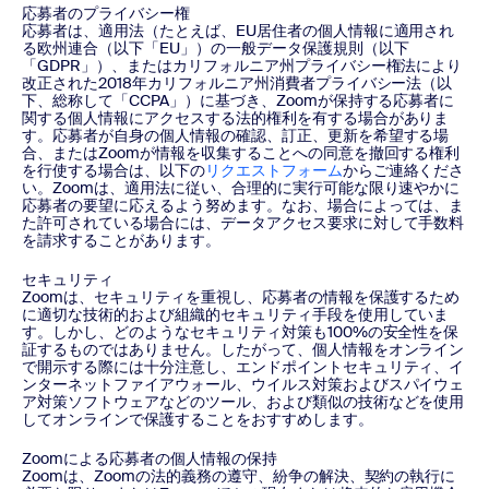
応募者のプライバシー権
応募者は、適用法（たとえば、EU居住者の個人情報に適用され
る欧州連合（以下「EU」）の一般データ保護規則（以下
「GDPR」）、またはカリフォルニア州プライバシー権法により
改正された2018年カリフォルニア州消費者プライバシー法（以
下、総称して「CCPA」）に基づき、Zoomが保持する応募者に
関する個人情報にアクセスする法的権利を有する場合がありま
す。応募者が自身の個人情報の確認、訂正、更新を希望する場
合、またはZoomが情報を収集することへの同意を撤回する権利
を行使する場合は、以下の
リクエストフォーム
からご連絡くださ
い。Zoomは、適用法に従い、合理的に実行可能な限り速やかに
応募者の要望に応えるよう努めます。なお、場合によっては、ま
た許可されている場合には、データアクセス要求に対して手数料
を請求することがあります。
セキュリティ
Zoomは、セキュリティを重視し、応募者の情報を保護するため
に適切な技術的および組織的セキュリティ手段を使用していま
す。しかし、どのようなセキュリティ対策も100%の安全性を保
証するものではありません。したがって、個人情報をオンライン
で開示する際には十分注意し、エンドポイントセキュリティ、イ
ンターネットファイアウォール、ウイルス対策およびスパイウェ
ア対策ソフトウェアなどのツール、および類似の技術などを使用
してオンラインで保護することをおすすめします。
Zoomによる応募者の個人情報の保持
Zoomは、Zoomの法的義務の遵守、紛争の解決、契約の執行に