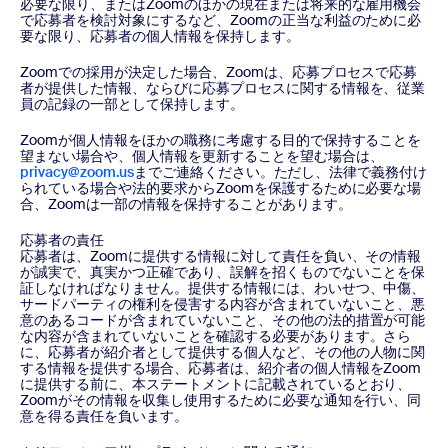
必要な限り、またはZoomのほかの現在または将来的な雇用機会
で応募者を検討対象にするなど、Zoomの正当な利益のために必
要な限り、応募者の個人情報を保持します。
Zoomでの採用が決定した場合、Zoomは、応募プロセスで応募
者が提供した情報、ならびに応募プロセスに関する情報を、従業
員の記録の一部として保持します。
Zoomが個人情報をほかの職務に考慮する目的で保持することを
望まない場合や、個人情報を更新することを望む場合は、
privacy@zoom.us
までご連絡ください。ただし、法律で義務付け
られている場合や法的要求からZoomを保護するために必要な場
合、Zoomは一部の情報を保持することがあります。
応募者の責任
応募者は、Zoomに提供する情報に対して責任を負い、その情報
が誠実で、真実かつ正確であり、誤解を招くものでないことを保
証しなければなりません。提供する情報には、わいせつ、中傷、
サードパーティの権利を侵害する内容が含まれていないこと、悪
意のあるコードが含まれていないこと、その他の法的措置が可能
な内容が含まれていないことを確認する必要があります。さら
に、応募者が紹介者として提供する個人など、その他の人物に関
する情報を提供する場合、応募者は、紹介者の個人情報をZoom
に提供する前に、本ステートメントに記載されているとおり、
Zoomがその情報を収集し使用するために必要な通知を行い、同
意を得る責任を負います。