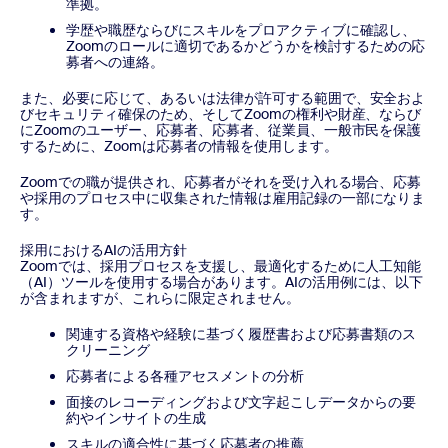
準拠。
学歴や職歴ならびにスキルをプロアクティブに確認し、
Zoomのロールに適切であるかどうかを検討するための応
募者への連絡。
また、必要に応じて、あるいは法律が許可する範囲で、安全およ
びセキュリティ確保のため、そしてZoomの権利や財産、ならび
にZoomのユーザー、応募者、応募者、従業員、一般市民を保護
するために、Zoomは応募者の情報を使用します。
Zoomでの職が提供され、応募者がそれを受け入れる場合、応募
や採用のプロセス中に収集された情報は雇用記録の一部になりま
す。
採用におけるAIの活用方針
Zoomでは、採用プロセスを支援し、最適化するために人工知能
（AI）ツールを使用する場合があります。AIの活用例には、以下
が含まれますが、これらに限定されません。
関連する資格や経験に基づく履歴書および応募書類のス
クリーニング
応募者による各種アセスメントの分析
面接のレコーディングおよび文字起こしデータからの要
約やインサイトの生成
スキルの適合性に基づく応募者の推薦