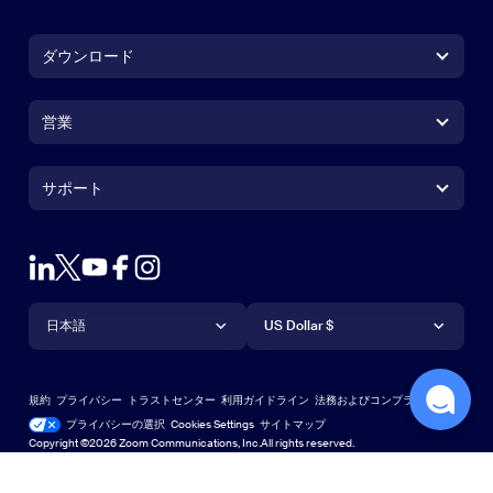
ダウンロード
Zoom Workplaceアプリ
Zoom Workplaceアプリ
営業
Zoom Roomsアプリ
Zoom Roomsアプリ
+1.888.799.9666
クリックで発信
Zoom Roomsコントローラ
サポート
サポート
営業担当にお問い合わせ
ブラウザ拡張機能
Zoom接続テスト
プランと料金
Outlookプラグイン
アカウント
デモをリクエスト
iPhone / iPadアプリ
iPhone / iPadアプリ
言語
通貨
ヘルプセンター
ヘルプセンター
ウェビナーとイベント
Androidアプリ
日本語
Androidアプリ
US Dollar $
ラーニングセンター
Zoom Experience Center
Zoom Experience Center
Zoomバーチャル背景
Deutsch
US Dollar $
Zoomコミュニティ
規約
プライバシー
トラストセンター
利用ガイドライン
法務およびコンプライアンス
English
テクニカルコンテンツライブラリ
テクニカルコンテンツライブラ
プライバシーの選択
Cookies Settings
サイトマップ
サイトマップ
Copyright ©2026 Zoom Communications, Inc.All rights reserved.
Español
フィードバック