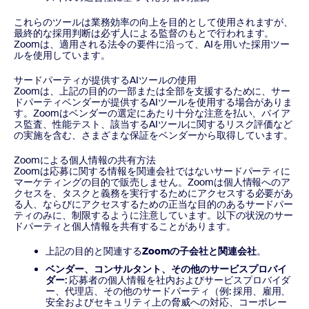
これらのツールは業務効率の向上を目的として使用されますが、
最終的な採用判断は必ず人による監督のもとで行われます。
Zoomは、適用される法令の要件に沿って、AIを用いた採用ツー
ルを使用しています。
サードパーティが提供するAIツールの使用
Zoomは、上記の目的の一部または全部を支援するために、サー
ドパーティベンダーが提供するAIツールを使用する場合がありま
す。Zoomはベンダーの選定にあたり十分な注意を払い、バイア
ス監査、性能テスト、該当するAIツールに関するリスク評価など
の実施を含む、さまざまな保証をベンダーから取得しています。
Zoomによる個人情報の共有方法
Zoomは応募に関する情報を関連会社ではないサードパーティに
マーケティングの目的で販売しません。Zoomは個人情報へのア
クセスを、タスクと義務を実行するためにアクセスする必要があ
る人、ならびにアクセスするための正当な目的のあるサードパー
ティのみに、制限するように注意しています。以下の状況のサー
ドパーティと個人情報を共有することがあります。
上記の目的と関連する
Zoomの子会社と関連会社
。
ベンダー、コンサルタント、その他のサービスプロバイ
ダー
: 応募者の個人情報を社内およびサービスプロバイダ
ー、代理店、その他のサードパーティ（例: 採用、雇用、
安全およびセキュリティ上の脅威への対応、コーポレー