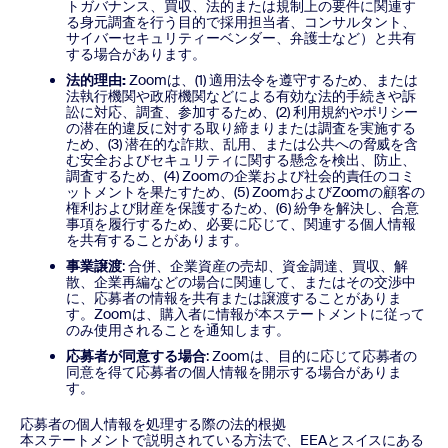
トガバナンス、買収、法的または規制上の要件に関連す
る身元調査を行う目的で採用担当者、コンサルタント、
サイバーセキュリティーベンダー、弁護士など）と共有
する場合があります。
法的理由:
Zoomは、(1) 適用法令を遵守するため、または
法執行機関や政府機関などによる有効な法的手続きや訴
訟に対応、調査、参加するため、(2) 利用規約やポリシー
の潜在的違反に対する取り締まりまたは調査を実施する
ため、(3) 潜在的な詐欺、乱用、または公共への脅威を含
む安全およびセキュリティに関する懸念を検出、防止、
調査するため、(4) Zoomの企業および社会的責任のコミ
ットメントを果たすため、(5) ZoomおよびZoomの顧客の
権利および財産を保護するため、(6) 紛争を解決し、合意
事項を履行するため、必要に応じて、関連する個人情報
を共有することがあります。
事業譲渡
: 合併、企業資産の売却、資金調達、買収、解
散、企業再編などの場合に関連して、またはその交渉中
に、応募者の情報を共有または譲渡することがありま
す。Zoomは、購入者に情報が本ステートメントに従って
のみ使用されることを通知します。
応募者が同意する場合
: Zoomは、目的に応じて応募者の
同意を得て応募者の個人情報を開示する場合がありま
す。
応募者の個人情報を処理する際の法的根拠
本ステートメントで説明されている方法で、EEAとスイスにある