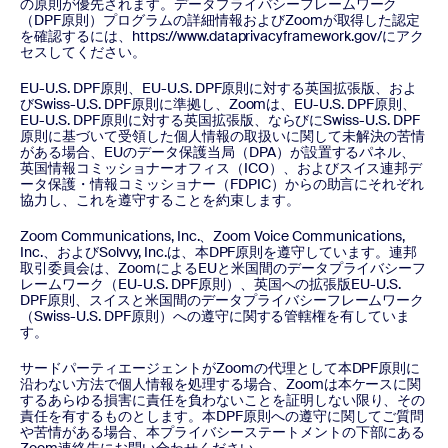
の原則が優先されます。データプライバシーフレームワーク
（DPF原則）プログラムの詳細情報およびZoomが取得した認定
を確認するには、https://www.dataprivacyframework.gov/にアク
セスしてください。
EU-U.S. DPF原則、EU-U.S. DPF原則に対する英国拡張版、およ
びSwiss-U.S. DPF原則に準拠し、Zoomは、EU-U.S. DPF原則、
EU-U.S. DPF原則に対する英国拡張版、ならびにSwiss-U.S. DPF
原則に基づいて受領した個人情報の取扱いに関して未解決の苦情
がある場合、EUのデータ保護当局（DPA）が設置するパネル、
英国情報コミッショナーオフィス（ICO）、およびスイス連邦デ
ータ保護・情報コミッショナー（FDPIC）からの助言にそれぞれ
協力し、これを遵守することを約束します。
Zoom Communications, Inc.、Zoom Voice Communications,
Inc.、およびSolvvy, Inc.は、本DPF原則を遵守しています。連邦
取引委員会は、ZoomによるEUと米国間のデータプライバシーフ
レームワーク（EU-U.S. DPF原則）、英国への拡張版EU-U.S.
DPF原則、スイスと米国間のデータプライバシーフレームワーク
（Swiss-U.S. DPF原則）への遵守に関する管轄権を有していま
す。
サードパーティエージェントがZoomの代理として本DPF原則に
沿わない方法で個人情報を処理する場合、Zoomは本ケースに関
するあらゆる損害に責任を負わないことを証明しない限り、その
責任を有するものとします。本DPF原則への遵守に関してご質問
や苦情がある場合、本プライバシーステートメントの下部にある