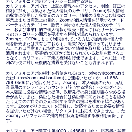
カリフォルニア州のプライバシーに関する通知
カリフォルニア州では、上記の情報へのアクセス、削除、訂正の
権利に加え、収集された個人情報のカテゴリ、Zoomが個人情報
の収集に使用した収集元のカテゴリー、情報の収集および販売の
事業上または商業上の目的、Zoomが個人情報を開示するサード
パーティのカテゴリー、販売・開示された個人情報のカテゴリ
ー、および事業目的で個人情報が販売・開示されたサードパーテ
ィのカテゴリーの開示を要求する権利が認められています。
Zoomは、CCPAによって制限されている方法で従業員の個人情
報を販売または共有しておらず、過去12か月間行っておりませ
ん。これは同意または契約に基づいて情報を取り扱う場合にのみ
適用されます。応募者はCCPAで禁じられている差別を受けるこ
となく、カリフォルニア州の権利を行使できます。これには、権
利の行使に対し報復的な措置を受けないことも含まれます。
カリフォルニア州の権利を行使されるには、privacy@zoom.usま
たはhttps://zoom.us/dsar-formにご連絡いただくか、+1-888-
799-0566にお電話ください。Zoomは、本人確認のため、元従
業員用のオンラインアカウント（該当する場合）へのログイン、
本人確認に必要な情報の提供、政府発行の身分証明書を求める場
合があり、また、偽証した場合には偽証罪に問われることを認め
たうえでのご自身の身元に関する宣言の提出を求める場合があり
ます。Zoomがリクエストを理解し、対応するために必要な情報
を提供いただけない場合、リクエストにお応えできません。また
Zoomはカリフォルニア州内居住状況を確認する権利を留保しま
す。
カリフォルニア州遺言法第4000～4465条に従い、応募者の認定