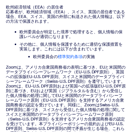
欧州経済領域（EEA）の居住者
応募者が、欧州経済領域（EEA）、スイス、英国の居住者である
場合、EEA、スイス、英国の外部に転送された個人情報は、以下
の方法で保護されます。
欧州委員会が特定した境界で処理すると、個人情報の保
護レベルが適切になります。
その他に、個人情報を保護するために適切な保護措置を
実装します。これには以下が含まれています。
欧州委員会の
標準契約条項
の実施
Zoomは、アメリカ合衆国商務省の表明に基づき、EUと米国間の
データプライバシーフレームワーク（EU-U.S. DPF原則）、英国
への拡張版EU-U.S. DPF原則、スイスと米国間のデータプライバ
シーフレームワーク（Swiss-U.S. DPF原則）を遵守しています。
Zoomは、EU-U.S. DPF原則および英国への拡張版EU-U.S. DPF原
則に基づき、EUおよび英国（ジブラルタルを含む）から受信し
た個人情報の処理に関してEUと米国間のデータプライバシーフ
レームワーク原則（EU-U.S. DPF原則）を支持するアメリカ合衆
国商務省の認定を受けています。同様に、ZoomはSwiss-U.S.
DPF原則に基づき、スイスから受信した個人情報の処理に関して
スイスと米国間のデータプライバシーフレームワーク原則
（Swiss-U.S. DPF原則）を支持するアメリカ合衆国商務省の認定
を受けています。本プライバシーポリシーの規約およびEU-U.S.
DPF原則、Swiss-U.S. DPF原則の間で矛盾が生じる場合、これら