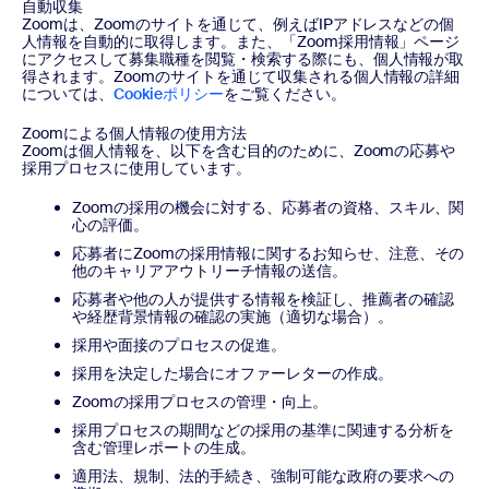
自動収集
Zoomは、Zoomのサイトを通じて、例えばIPアドレスなどの個
人情報を自動的に取得します。また、「Zoom採用情報」ページ
にアクセスして募集職種を閲覧・検索する際にも、個人情報が取
得されます。Zoomのサイトを通じて収集される個人情報の詳細
については、
Cookieポリシー
をご覧ください。
Zoomによる個人情報の使用方法
Zoomは個人情報を、以下を含む目的のために、Zoomの応募や
採用プロセスに使用しています。
Zoomの採用の機会に対する、応募者の資格、スキル、関
心の評価。
応募者にZoomの採用情報に関するお知らせ、注意、その
他のキャリアアウトリーチ情報の送信。
応募者や他の人が提供する情報を検証し、推薦者の確認
や経歴背景情報の確認の実施（適切な場合）。
採用や面接のプロセスの促進。
採用を決定した場合にオファーレターの作成。
Zoomの採用プロセスの管理・向上。
採用プロセスの期間などの採用の基準に関連する分析を
含む管理レポートの生成。
適用法、規制、法的手続き、強制可能な政府の要求への