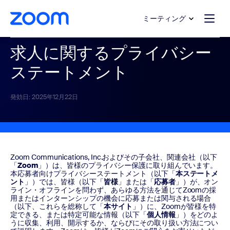
ンテンツへスキップ
チャットへスキップ
ミーティング
求人に関するプライバシー
ステートメント
発効日: 2025年12月22日
Zoom Communications, Inc.およびその子会社、関連会社（以下
「
Zoom
」
）
は、皆様のプライバシー保護に取り組んでいます。
本応募者向けプライバシーステートメント（以下「
本ステートメ
ント
」）では、皆様（以下「
皆様
」または「
応募者
」）が、オン
ライン・オフラインを問わず、あらゆる方法を通じてZoomの採
用またはインターンシップの機会に応募または関与される場合
（以下、これらを総称して「
本サイト
」）に、Zoomが皆様を特
定できる、または特定可能な情報（以下「
個人情報
」）をどのよ
うに収集、利用、開示するか、ならびにその取り扱い方法につい