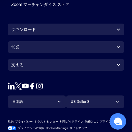
Zoom マーチャンダイズ ストア
Zoom マーチャンダイズ ストア
ダウンロード
Zoom Workplace アプリ
Zoom Workplace アプリ
営業
Zoom Rooms アプリ
Zoom Rooms アプリ
1.888.799.9666
クリックで発信
Zoom Rooms コントローラ
支える
支える
営業担当にお問い合わせ
ブラウザ拡張機能
ズームのテスト
プランと価格
Outlook プラグイン
アカウント
デモを申し込む
iPhone / iPadアプリ
言語
通貨
サポートセンター
サポートセンター
ウェビナーとイベント
Androidアプリ
日本語
US Dollar $
ラーニングセンター
Zoom Experience Center
Zoom Experience Center
Zoomバーチャル背景
Deutsch
US Dollar $
Zoomコミュニティ
規約
プライバシー
トラスト センター
利用ガイドライン
法務とコンプライアンス
English
テクニカルコンテンツライブラリ
テクニカルコンテンツライブラ
プライバシーの選択
Cookies Settings
サイトマップ
サイトマップ