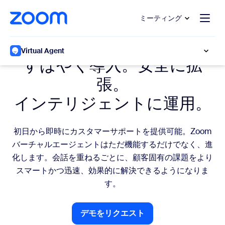
ンテンツへスキップ
チャットへスキップ
ミーティング
柔軟な拡張性
Virtual Agent
すばやく導入。安全に拡
張。
インテリジェントに運用。
初日から即時にカスタマーサポートを提供可能。Zoom
バーチャルエージェントはただ機能するだけでなく、進
化します。会話を重ねるごとに、顧客固有の課題をより
スマートかつ迅速、効果的に解決できるようになりま
す。
デモをリクエスト
デモをリクエスト