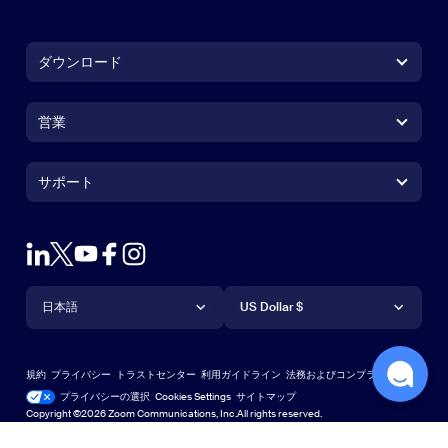
ダウンロード
Zoom Workplaceアプリ
Zoom Workplaceアプリ
営業
Zoom Roomsアプリ
Zoom Roomsアプリ
+1.888.799.9666
クリックで発信
Zoom Roomsコントローラ
サポート
サポート
営業担当にお問い合わせ
ブラウザ拡張機能
Zoom接続テスト
プランと料金
Outlookプラグイン
アカウント
デモをリクエスト
iPhone / iPadアプリ
iPhone / iPadアプリ
言語
通貨
ヘルプセンター
ヘルプセンター
ウェビナーとイベント
Androidアプリ
日本語
Androidアプリ
US Dollar $
ラーニングセンター
Zoom Experience Center
Zoom Experience Center
Zoomバーチャル背景
Deutsch
US Dollar $
Zoomコミュニティ
規約
プライバシー
トラストセンター
利用ガイドライン
法務およびコンプライアンス
English
テクニカルコンテンツライブラリ
テクニカルコンテンツライブラ
プライバシーの選択
Cookies Settings
サイトマップ
サイトマップ
Copyright ©2026 Zoom Communications, Inc.All rights reserved.
Español
フィードバック