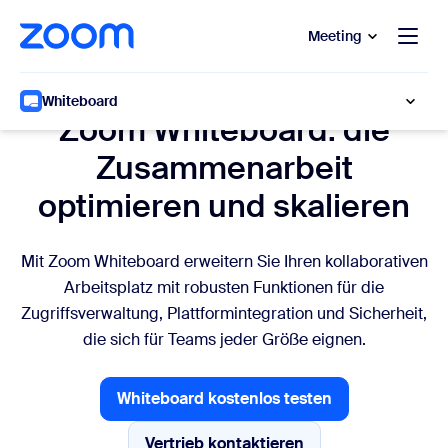
ptinhalt wechseln
fe-Chat wechseln
Meeting
Teilen, skalieren und integrieren
Whiteboard
Zoom Whiteboard: die
Zusammenarbeit
optimieren und skalieren
Mit Zoom Whiteboard erweitern Sie Ihren kollaborativen
Arbeitsplatz mit robusten Funktionen für die
Zugriffsverwaltung, Plattformintegration und Sicherheit,
die sich für Teams jeder Größe eignen.
Whiteboard kostenlos testen
Whiteboard kostenlos testen
Vertrieb kontaktieren