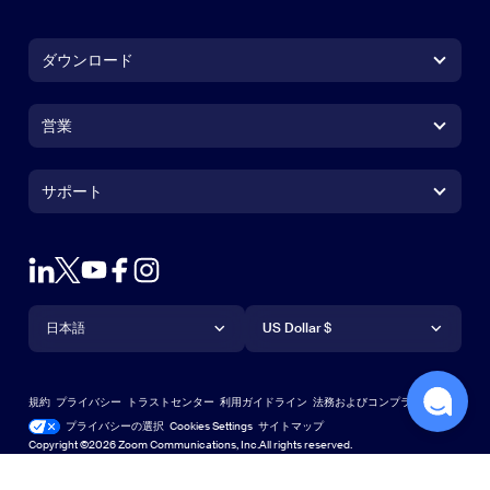
ダウンロード
Zoom Workplaceアプリ
Zoom Workplaceアプリ
営業
Zoom Roomsアプリ
Zoom Roomsアプリ
+1.888.799.9666
クリックで発信
Zoom Roomsコントローラ
サポート
サポート
営業担当にお問い合わせ
ブラウザ拡張機能
Zoom接続テスト
プランと料金
Outlookプラグイン
アカウント
デモをリクエスト
iPhone / iPadアプリ
iPhone / iPadアプリ
言語
通貨
ヘルプセンター
ヘルプセンター
ウェビナーとイベント
Androidアプリ
日本語
Androidアプリ
US Dollar $
ラーニングセンター
Zoom Experience Center
Zoom Experience Center
Zoomバーチャル背景
Deutsch
US Dollar $
Zoomコミュニティ
規約
プライバシー
トラストセンター
利用ガイドライン
法務およびコンプライアンス
Español
テクニカルコンテンツライブラリ
テクニカルコンテンツライブラ
プライバシーの選択
Cookies Settings
サイトマップ
サイトマップ
Copyright ©2026 Zoom Communications, Inc.All rights reserved.
Français
フィードバック