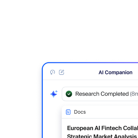
Auf dem Desktop installieren
Kontakt aufnehmen
Download-Center
+1.888.799.9666
/
+1.888.303.1012