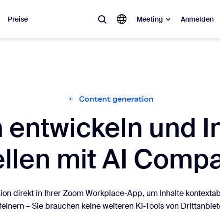
Preise
Meeting
Anmelden
ebt
sagt ist, was im Trend liegt, was für Gesprächsstoff sorgt – die Lösunge
erade interessieren.
Content generation
Notes
Meetings
 entwickeln und I
omMate
Rooms
ellen mit AI Comp
one
Canvas
tact Center
CX-Insights
n direkt in Ihrer Zoom Workplace-App, um Inhalte kontexta
sai
feinern – Sie brauchen keine weiteren KI-Tools von Drittanbiet