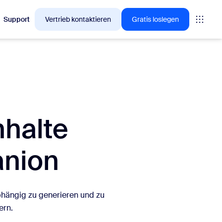
Support
Vertrieb kontaktieren
Gratis loslegen
🚀
NEU
n, für die sich Zoom-
My Notes, Ihr KI-gestütztes
Notizentool
Kann automatisch Aktionspunkte aus
nhalte
jedem virtuellen oder persönlichen
Meeting erfassen und
zusammenfassen.
anion
bhängig zu generieren und zu
ern.