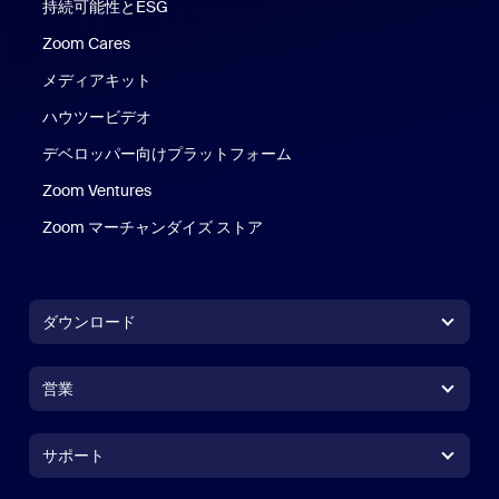
持続可能性とESG
Zoom Cares
Zoom Cares
メディアキット
ハウツービデオ
デベロッパー向けプラットフォーム
Zoom Ventures
Zoom マーチャンダイズ ストア
Zoom マーチャンダイズ ストア
ダウンロード
Zoom Workplaceアプリ
Zoom Workplaceアプリ
営業
Zoom Roomsアプリ
Zoom Roomsアプリ
+1.888.799.9666
クリックで発信
Zoom Roomsコントローラ
サポート
サポート
営業担当にお問い合わせ
ブラウザ拡張機能