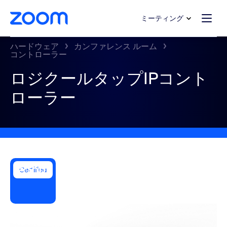
ンテンツへスキップ
チャットへスキップ
ミーティング
ハードウェア
カンファレンス ルーム
コントローラー
ロジクールタップIPコント
ローラー
Certified