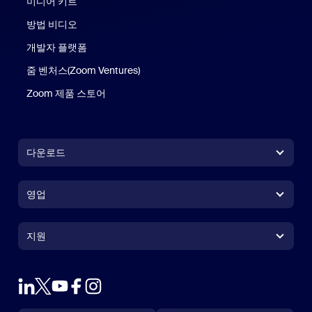
미디어 키트
방법 비디오
개발자 플랫폼
줌 벤처스(Zoom Ventures)
Zoom 제품 스토어
Zoom 제품 스토어
다운로드
Zoom Workplace 앱
Zoom Workplace 앱
영업
Zoom Rooms 앱
Zoom Rooms 앱
+1 888-799-9666
클릭하여 통화
Zoom Rooms Controller
지원
지원
영업팀에 문의
브라우저 확장프로그램
테스트 줌
플랜 & 가격
Outlook 플러그인
계정
데모 요청하기
iPhone 및 iPad 앱
iPhone 및 iPad 앱