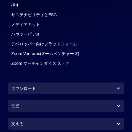
押す
サステナビリティとESG
メディアキット
ハウツービデオ
デベロッパー向けプラットフォーム
Zoom Ventures(ズームベンチャーズ)
Zoom マーチャンダイズ ストア
Zoom マーチャンダイズ ストア
ダウンロード
Zoom Workplace アプリ
Zoom Workplace アプリ
営業
Zoom Rooms アプリ
Zoom Rooms アプリ
1.888.799.9666
クリックで発信
Zoom Rooms コントローラ
支える
支える
営業担当にお問い合わせ
ブラウザ拡張機能