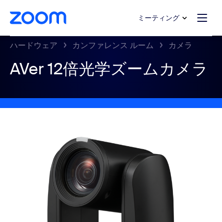
ンテンツへスキップ
チャットへスキップ
ミーティング
ハードウェア
カンファレンス ルーム
カメラ
AVer 12倍光学ズームカメラ