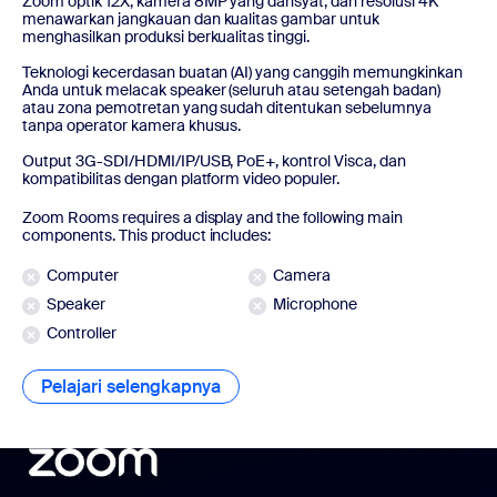
Zoom optik 12X, kamera 8MP yang dahsyat, dan resolusi 4K
menawarkan jangkauan dan kualitas gambar untuk
menghasilkan produksi berkualitas tinggi.
Teknologi kecerdasan buatan (AI) yang canggih memungkinkan
Anda untuk melacak speaker (seluruh atau setengah badan)
atau zona pemotretan yang sudah ditentukan sebelumnya
tanpa operator kamera khusus.
Output 3G-SDI/HDMI/IP/USB, PoE+, kontrol Visca, dan
kompatibilitas dengan platform video populer.
Zoom Rooms requires a display and the following main
components. This product includes:
Computer
Camera
Speaker
Microphone
Controller
Pelajari selengkapnya
Pelajari selengkapnya