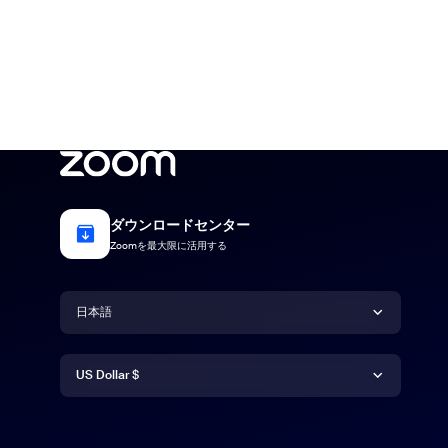
ダウンロードセンター
Zoomを最大限に活用する
言語
日本語
通貨
Deutsch
US Dollar $
English
US Dollar $