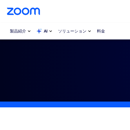
ンテンツへスキップ
チャットへスキップ
製品紹介
AI
ソリューション
料金
人気
人気
注目を集
Zoom Workplace
介します
Zoomビジネスサービス
My 
Zoom CX
Zo
電
Zoom AI
Con