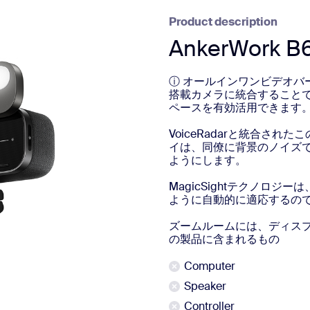
Product description
sai
AnkerWork B
ⓘ オールインワンビデオバ
搭載カメラに統合すること
ペースを有効活用できます
2
VoiceRadar️と統合
イは、同僚に背景のノイズ
ようにします。
MagicSight️テクノ
ように自動的に適応するの
ズームルームには、ディスプ
の製品に含まれるもの
Computer
Speaker
Controller