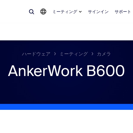
ミーティング
サインイン
サポート
ハードウェア
ミーティング
カメラ
AnkerWork B600
めているもの、トレンドになっているもの、話題を呼んでいるもの — 
。
Notes
ミ
omMate
ル
話
Can
tact Center
CX