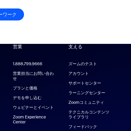
ーワーク
アンカーワーク
営業
支える
支える
1.888.799.9666
クリックで発信
ズームのテスト
アプリ
営業担当にお問い合わ
アカウント
oom Rooms アプリ
せ
サポートセンター
サポートセンタ
プランと価格
ラーニングセンター
デモを申し込む
Zoomコミュニティ
ウェビナーとイベント
テクニカルコンテンツ
Zoom Experience
ライブラリ
テクニカルコンテンツ
Center
Zoom Experience Center
フィードバック