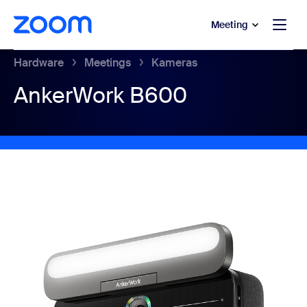
ptinhalt wechseln
fe-Chat wechseln
Meeting
Hardware
Meetings
Kameras
AnkerWork B600