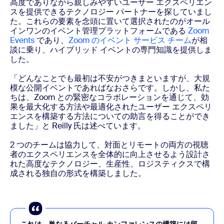
高度でありながら親しみやすいユーザー エクスペリエン
スを提供できるテクノロジー パートナーを探していまし
た。これらの要素を念頭に置いて選択されたのがオール
インワンのイベント管理プラットフォームである
Zoom
Events
であり、
Zoom のイベント サービス チーム
が相
談に乗り、ハイブリッド イベントの専門知識を提供しま
した。
「どんなことでも最初は不安がつきまといますが、大規
模な公開イベントであればなおさらです。しかし、私た
ちは、Zoom との緊密なコラボレーションを通じて、効
果を最大化する方法や最適化されたユーザー エクスペリ
エンスを構築する方法についての助言を得ることができ
ました」と Reilly 氏は述べています。
2 つのチームは協力して、対面とリモートの両方の視聴
者のエクスペリエンスを全体的に向上させるよう設計さ
れた高度なテクノロジー、生産性、ロジスティクスで構
成される独自の形式を構築しました。
これは、単なるバーチャル カンファレンスの構築には留