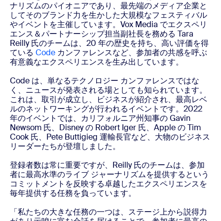
ナリズムのパイオニアであり、最先端のメディア企業と
してそのブランド力を生かした大規模なフェスティバル
やイベントを主催しています。Vox Media でエクスペリ
エンス＆パートナーシップ担当副社長を務める Tara
Reilly 氏のチームは、20 年の歴史を持ち、高い評価を得
ている
Code
カンファレンスなど、参加者の共感を呼ぶ
有意義なエクスペリエンスを生み出しています。
Code は、単なるテクノロジー カンファレンスではな
く、ニュースが発表される場としても知られています。
これは、取引が成立し、ビジネスが紹介され、最高レベ
ルのネットワーキングが行われるイベントです。2022
年のイベントでは、カリフォルニア州知事の Gavin
Newsom 氏、Disney の Robert Iger 氏、Apple の Tim
Cook 氏、Pete Buttigieg 運輸長官など、大物のビジネス
リーダーたちが登壇しました。
登録者数は常に重要ですが、Reilly 氏のチームは、参加
者に最高水準のライブ ジャーナリズムを提供するという
コミットメントを反映する卓越したエクスペリエンスを
毎年提供する任務を負っています。
「私たちの大きな任務の一つは、ステージ上から説得力