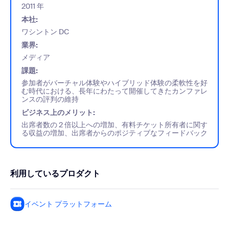
2011 年
本社:
ワシントン DC
業界:
メディア
課題:
参加者がバーチャル体験やハイブリッド体験の柔軟性を好
む時代における、長年にわたって開催してきたカンファレ
ンスの評判の維持
ビジネス上のメリット:
出席者数の 2 倍以上への増加、有料チケット所有者に関す
る収益の増加、出席者からのポジティブなフィードバック
利用しているプロダクト
イベント プラットフォーム