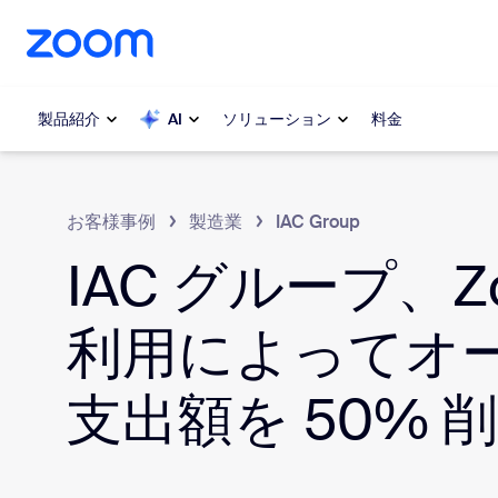
ンテンツへスキップ
チャットへスキップ
製品紹介
AI
ソリューション
料金
人気
人気
お客様事例
製造業
IAC Group
注目を集
IAC グループ、Z
Zoom Workplace
介します
Zoomビジネスサービス
利用によってオ
My 
Zoom CX
Zo
支出額を 50% 
電
Zoom AI
Con