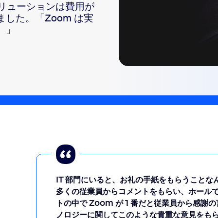
オ ソリューションは費用が
した。「Zoom は実
sai
。」
2
IT 部門にいると、お礼の手紙をもらうこと
多くの従業員からコメントをもらい、ホール
トの中で Zoom が 1 番だと従業員から感
ノロジーに関してこのような貴重な意見をも