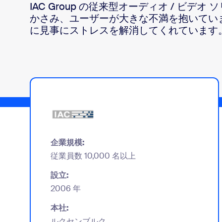
デベロッパー
IAC Group の従来型オーディオ / ビデ
かさみ、ユーザーが大きな不満を抱いていま
Bon
アプリと連携
に見事にストレスを解消してくれています
デスクトップにインストール
お問い合わせ
ダウンロードセンター
+1.888.799.9666
/
+1-888-303-101
企業規模:
従業員数 10,000 名以上
設立:
2006 年
本社:
ルクセンブルク