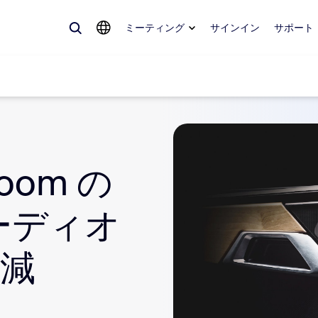
ミーティング
サインイン
サポート
めているもの、トレンドになっているもの、話題を呼んでいるもの — 
oom の
。
ーディオ
Notes
ミ
omMate
ル
削減
話
Can
tact Center
CX