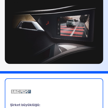
Şirket büyüklüğü: