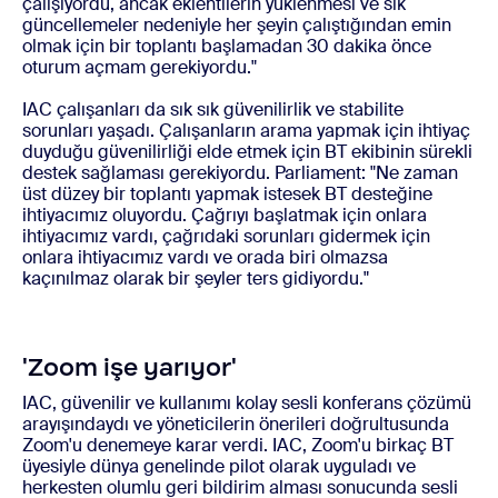
çalışıyordu, ancak eklentilerin yüklenmesi ve sık
güncellemeler nedeniyle her şeyin çalıştığından emin
olmak için bir toplantı başlamadan 30 dakika önce
oturum açmam gerekiyordu."
IAC çalışanları da sık sık güvenilirlik ve stabilite
sorunları yaşadı. Çalışanların arama yapmak için ihtiyaç
duyduğu güvenilirliği elde etmek için BT ekibinin sürekli
destek sağlaması gerekiyordu. Parliament: "Ne zaman
üst düzey bir toplantı yapmak istesek BT desteğine
ihtiyacımız oluyordu. Çağrıyı başlatmak için onlara
ihtiyacımız vardı, çağrıdaki sorunları gidermek için
onlara ihtiyacımız vardı ve orada biri olmazsa
kaçınılmaz olarak bir şeyler ters gidiyordu."
'Zoom işe yarıyor'
IAC, güvenilir ve kullanımı kolay sesli konferans çözümü
arayışındaydı ve yöneticilerin önerileri doğrultusunda
Zoom'u denemeye karar verdi. IAC, Zoom'u birkaç BT
üyesiyle dünya genelinde pilot olarak uyguladı ve
herkesten olumlu geri bildirim alması sonucunda sesli