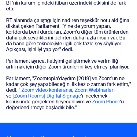
BT'nin kurum içindeki itibarı üzerindeki etkisini de fark
etti.
BT alanında çalıştığı için nadiren teşekkür notu aldığına
dikkat çeken Parliament, "Yine de yorum yapan,
koridorda beni durduran, Zoom'u diğer tüm ürünlerden
daha çok sevdiklerini belirten daha fazla insan var. Bu
da bana göre teknolojiyle ilgili çok fazla şey söylüyor.
Açıkçası, işini iyi yapıyor" dedi.
Parliament ayrıca, iletişimi geliştirmek ve verimliliği
artırmak için diğer Zoom ürünlerini keşfetmeyi planlıyor.
Parliament, "Zoomtopia'daydım [2019] ve Zoom'un ne
kadar çok şey yapabileceğini ilk kez o zaman fark ettim,"
dedi. "
Zoom video konferansı
,
Zoom Webinarları
ve
[Zoom Rooms] Digital Signage
'ı incelemek
konusunda gerçekten heyecanlıyım ve
Zoom Phone
'u
değerlendirmeye başladık bile."