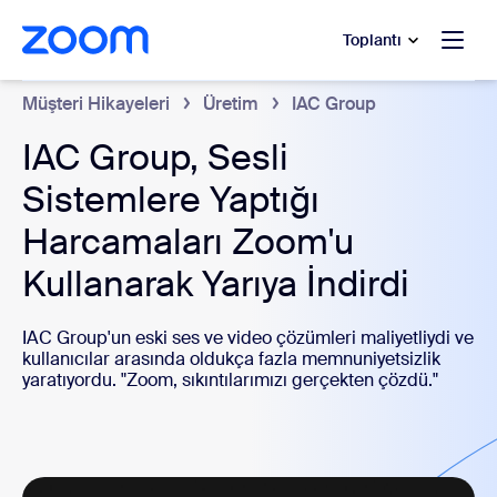
t yardımına atla
a içeriğe atla
Toplantı
Müşteri Hikayeleri
Üretim
IAC Group
IAC Group, Sesli
Sistemlere Yaptığı
Harcamaları Zoom'u
Kullanarak Yarıya İndirdi
IAC Group'un eski ses ve video çözümleri maliyetliydi ve
kullanıcılar arasında oldukça fazla memnuniyetsizlik
yaratıyordu. "Zoom, sıkıntılarımızı gerçekten çözdü."