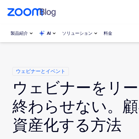
ンテンツへスキップ
チャットへスキップ
製品紹介
AI
ソリューション
料金
カ テ ゴ リ
人気
人気
注目を集
ウェビナーとイベント
Zoom Workplace
介します
ウェビナーをリー
Zoomビジネスサービス
My 
終わらせない。顧
Zoom CX
Zo
資産化する方法
電
Zoom AI
Con