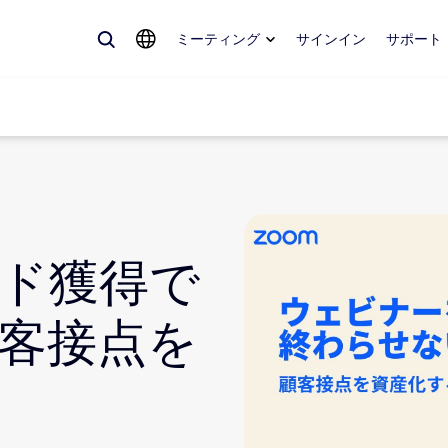
ミーティング
サインイン
サポート
めているもの、トレンドになっているもの、話題を呼んでいるもの — 
。
ド獲得で
Notes
ミ
客接点を
omMate
ル
話
Can
tact Center
CX