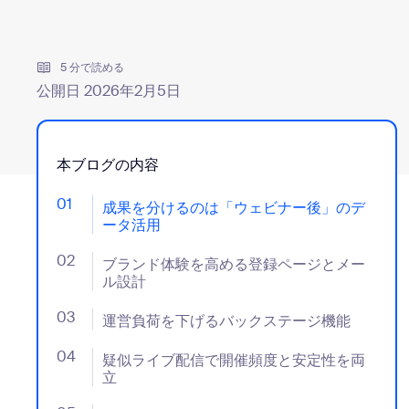
デベロッパー
Bon
アプリと連携
5 分で読める
公開日 2026年2月5日
デスクトップにインストール
お問い合わせ
ダウンロードセンター
+1.888.799.9666
/
+1-888-303-101
本ブログの内容
01
- Jumplink to 成果を分けるのは「ウェビナー後」
成果を分けるのは「ウェビナー後」のデ
ータ活用
02
- Jumplink to ブランド体験を高める登録ページとメ
ブランド体験を高める登録ページとメー
ル設計
03
- Jumplink to 運営負荷を下げるバックステージ機能
運営負荷を下げるバックステージ機能
04
- Jumplink to 疑似ライブ配信で開催頻度と安定性を
疑似ライブ配信で開催頻度と安定性を両
立