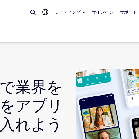
ミーティング
サインイン
サポート
めているもの、トレンドになっているもの、話題を呼んでいるもの — 
。
DK で業界を
Notes
ミ
をアプリ
omMate
ル
入れよう
話
Can
tact Center
CX