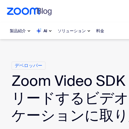
ンテンツへスキップ
チャットへスキップ
製品紹介
AI
ソリューション
料金
カ テ ゴ リ
人気
人気
デベロッパー
注目を集
Zoom Workplace
介します
Zoom Video S
Zoomビジネスサービス
My 
リードするビデオ
Zoom CX
Zo
ケーションに取り
電
Zoom AI
Con