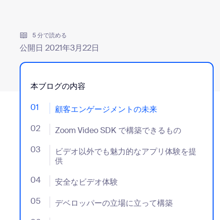
デベロッパー
Bon
アプリと連携
5 分で読める
公開日 2021年3月22日
デスクトップにインストール
お問い合わせ
ダウンロードセンター
+1.888.799.9666
/
+1-888-303-101
本ブログの内容
01
- Jumplink to 顧客エンゲージメントの未来
顧客エンゲージメントの未来
02
- Jumplink to Zoom Video SDK で構築できるもの
Zoom Video SDK で構築できるもの
03
- Jumplink to ビデオ以外でも魅力的なアプリ体験を
ビデオ以外でも魅力的なアプリ体験を提
供
04
- Jumplink to 安全なビデオ体験
安全なビデオ体験
05
- Jumplink to デベロッパーの立場に立って構築
デベロッパーの立場に立って構築