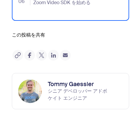
06
- Jumplink to Zoom Video SDK を始める
Zoom Video SDK を始める
この投稿を共有
Tommy Gaessler
シニア デベロッパー アドボ
ケイト エンジニア