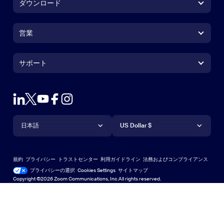
ダウンロード
Zoom Workplaceアプリ
Zoom Workplaceアプリ
営業
Zoom Roomsアプリ
Zoom Roomsアプリ
+1.888.799.9666
クリックで発信
Zoom Roomsコントローラ
サポート
サポート
営業担当にお問い合わせ
ブラウザ拡張機能
Zoom接続テスト
プランと料金
Outlookプラグイン
アカウント
デモをリクエスト
iPhone / iPadアプリ
iPhone / iPadアプリ
言語
通貨
ヘルプセンター
ヘルプセンター
ウェビナーとイベント
Androidアプリ
日本語
Androidアプリ
US Dollar $
ラーニングセンター
Zoom Experience Center
Zoom Experience Center
Zoomバーチャル背景
Deutsch
US Dollar $
Zoomコミュニティ
規約
プライバシー
トラストセンター
利用ガイドライン
法務およびコンプライアンス
English
テクニカルコンテンツライブラリ
テクニカルコンテンツライブラ
プライバシーの選択
Cookies Settings
サイトマップ
サイトマップ
Copyright ©2026 Zoom Communications, Inc.All rights reserved.
Español
フィードバック
お問い合わせ
お問い合わせ
Français
アクセシビリティ
Indonesia