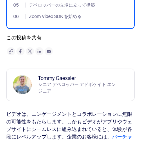
05
- Jumplink to デベロッパーの立場に立って構築
デベロッパーの立場に立って構築
06
- Jumplink to Zoom Video SDK を始める
Zoom Video SDK を始める
この投稿を共有
Tommy Gaessler
シニア デベロッパー アドボケイト エン
ジニア
ビデオは、エンゲージメントとコラボレーションに無限
の可能性をもたらします。しかもビデオがアプリやウェ
ブサイトにシームレスに組み込まれていると、体験が各
段にレベルアップします。企業のお客様には、
バーチャ