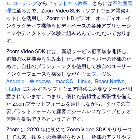
ル コーチング
から
フィットネス教室
、さらには
不動産管
理
に至るまで、Zoom Video SDK（ソフトウェア開発キ
ット）を活用し、Zoom の HD ビデオ、オーディオ、イ
ンタラクティブ機能をビデオベースの各種アプリケーシ
ョンやデスクトップ体験に組み込んでいただいておりま
す。
Zoom Video SDK には、新規サービス顧客層を開拓し、
追加の収益機会を生み出したいデベロッパーの皆様のた
めに、自社のブランディングを使用して独自のユーザー
インターフェースを構築しながら
ウェブ
、
iOS
、
Android
、
Windows
、
macOS
、
Linux
、
React Native
、
Flutter
に対応するソフトウェア開発に必要なツールが用
意されています。つまり、優れた信頼性と拡張性を備え
た Zoomプラットフォームを活用しながら、すべての主
要プラットフォームで顧客にシームレスなライブビデオ
体験を提供できるということです。
Zoom は 2020 年に初めて Zoom Video SDK をリリース
して以来、数多くの新機能を投入し、皆様のアプリやプ