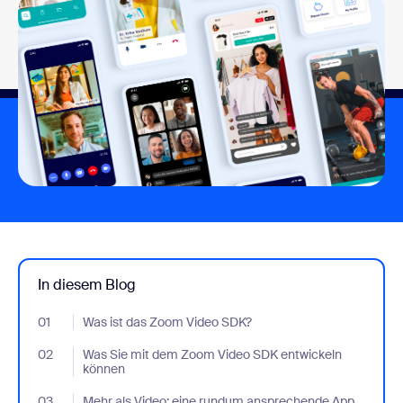
In diesem Blog
01
- Jumplink to Was ist das Zoom Video SDK?
Was ist das Zoom Video SDK?
02
- Jumplink to Was Sie mit dem Zoom Video SDK entwickeln kön
Was Sie mit dem Zoom Video SDK entwickeln
können
03
- Jumplink to Mehr als Video: eine rundum ansprechende App
Mehr als Video: eine rundum ansprechende App