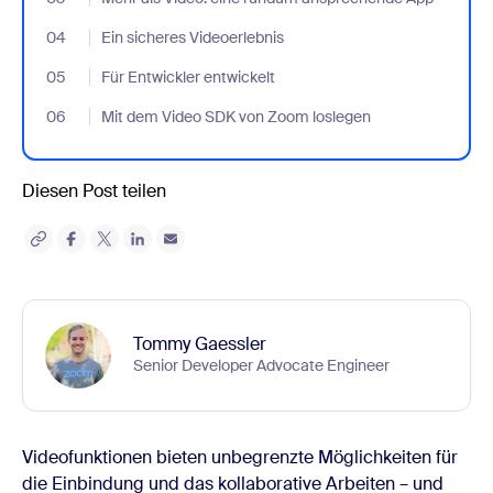
04
- Jumplink to Ein sicheres Videoerlebnis
Ein sicheres Videoerlebnis
05
- Jumplink to Für Entwickler entwickelt
Für Entwickler entwickelt
06
- Jumplink to Mit dem Video SDK von Zoom loslegen
Mit dem Video SDK von Zoom loslegen
Diesen Post teilen
Tommy Gaessler
Senior Developer Advocate Engineer
Videofunktionen bieten unbegrenzte Möglichkeiten für
die Einbindung und das kollaborative Arbeiten – und