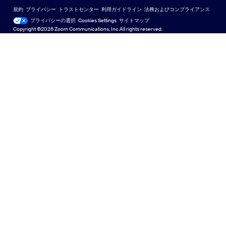
Zoomコミュニティ
規約
プライバシー
トラストセンター
利用ガイドライン
法務およびコンプライアンス
English
テクニカルコンテンツライブラリ
テクニカルコンテンツライブラ
プライバシーの選択
Cookies Settings
サイトマップ
サイトマップ
Copyright ©2026 Zoom Communications, Inc.All rights reserved.
Español
フィードバック
お問い合わせ
お問い合わせ
Français
アクセシビリティ
日本語
開発者向けサポート
Português
プライバシー、セキュリティ、リーガルポリシー、現代奴
隷法の透明性に関する声明