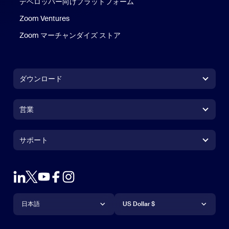
デベロッパー向けプラットフォーム
Zoom Ventures
Zoom マーチャンダイズ ストア
Zoom マーチャンダイズ ストア
ダウンロード
Zoom Workplaceアプリ
Zoom Workplaceアプリ
営業
Zoom Roomsアプリ
Zoom Roomsアプリ
+1.888.799.9666
クリックで発信
Zoom Roomsコントローラ
サポート
サポート
営業担当にお問い合わせ
ブラウザ拡張機能
Zoom接続テスト
プランと料金
Outlookプラグイン
アカウント
デモをリクエスト
iPhone / iPadアプリ
iPhone / iPadアプリ
言語
通貨
ヘルプセンター
ヘルプセンター
ウェビナーとイベント
Androidアプリ
日本語
Androidアプリ
US Dollar $
ラーニングセンター
Zoom Experience Center
Zoom Experience Center
Zoomバーチャル背景
Deutsch
US Dollar $