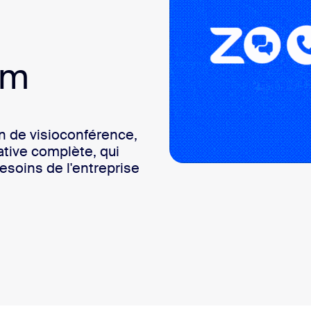
sai
om
2
on de visioconférence,
tive complète, qui
soins de l'entreprise