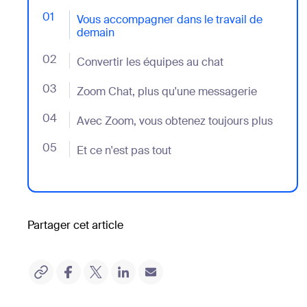
01
- Jumplink to Vous accompagner dans le travail de 
Vous accompagner dans le travail de
demain
02
- Jumplink to Convertir les équipes au chat
Convertir les équipes au chat
03
- Jumplink to Zoom Chat, plus qu'une messagerie
Zoom Chat, plus qu'une messagerie
04
- Jumplink to Avec Zoom, vous obtenez toujours plus
Avec Zoom, vous obtenez toujours plus
05
- Jumplink to Et ce n'est pas tout
Et ce n'est pas tout
Partager cet article