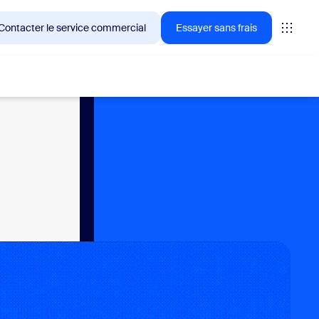
Contacter le service commercial
Essayer sans frais
ientèle de Zoom en ce moment.
tings
oms
vas
formance CX