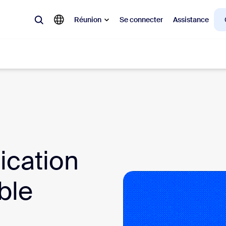
Réunion
Se connecter
Assistance
laire
ions en vogue, tendance, qui font le buzz : celles qui intéressent la cl
Notes
Mee
ication
omMate
Ro
ble
one
Can
tact Center
Per