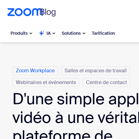
u contenu principal
r au chat d’aide
Produits
IA
Solutions
Tarification
Catégories
Populaire
Popu
Zoom Workplace
Salles et espaces de travail
Les solut
Zoom Workplace
Webinaires et événements
Centre de contact
My 
Services Zoom pour les
D'une simple appl
entreprises
Zo
vidéo à une vérita
Zoom CX
Ph
plateforme de
Zoom AI
Con