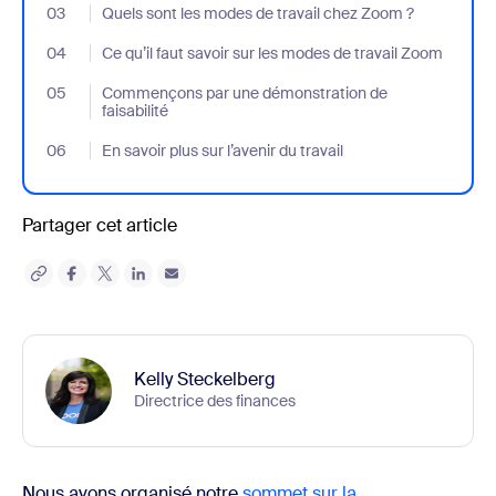
03
- Jumplink to Quels sont les modes de travail chez Zoom ?
Quels sont les modes de travail chez Zoom ?
04
- Jumplink to Ce qu’il faut savoir sur les modes de travail Zoom
Ce qu’il faut savoir sur les modes de travail Zoom
05
- Jumplink to Commençons par une démonstration de faisabilit
Commençons par une démonstration de
faisabilité
06
- Jumplink to En savoir plus sur l’avenir du travail
En savoir plus sur l’avenir du travail
Partager cet article
Kelly Steckelberg
Directrice des finances
Nous avons organisé notre
sommet sur la