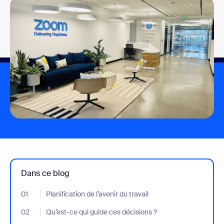
Dans ce blog
01
- Jumplink to Planification de l’avenir du travail
Planification de l’avenir du travail
02
- Jumplink to Qu’est-ce qui guide ces décisions ?
Qu’est-ce qui guide ces décisions ?