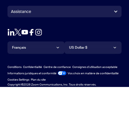
Application Zoom Rooms
Application Zoom Rooms
+1.888.799.9666
Cliquer pour appeler
Contrôleur Zoom Rooms
Assistance
Assistance
Contacter le service commercial
Module d’extension pour navigateur
Tester Zoom
Tester Zoom
Forfaits et tarification
Forfaits et tarification
Module d’extension pour Outlook
Compte
Demander une démo
Demander une démo
Application iPhone/iPad
Application iPhone/iPad
Langue
Devise
Centre d’assistance
Centre d’assistance
Webinaires et événements
Application Android
Français
Application Android
US Dollar $
Centre d’apprentissage
Centre d’expérience Zoom
Centre d’expérience Zoom
Arrière-plans virtuels Zoom
Arrière-plans virtuels de Zoom
Deutsch
US Dollar $
Communauté Zoom
Conditions
Confidentialité
Centre de confiance
Consignes d’utilisation acceptable
English
Bibliothèque de contenu technique
Bibliothèque de contenu tech
Informations juridiques et conformité
Conformité juridique
Vos choix en matière de confidentialité
Cookies Settings
Plan du site
Plan du site
Español
Commentaires
Copyright ©2026 Zoom Communications, Inc. Tous droits réservés.
Nous contacter
Nous contacter
Français
Accessibilité
日本語
Assistance aux développeurs
Assistance pour les développeurs
Português
Confidentialité, sécurité, politiques juridiques et
déclaration de transparence relative à la loi sur l’esclavage