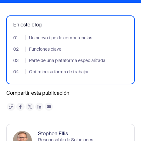
En este blog
01
- Jumplink to Un nuevo tipo de competencias
Un nuevo tipo de competencias
02
- Jumplink to Funciones clave
Funciones clave
03
- Jumplink to Parte de una plataforma especializada
Parte de una plataforma especializada
04
- Jumplink to Optimice su forma de trabajar
Optimice su forma de trabajar
Compartir esta publicación
Stephen Ellis
Responsable de Soluciones