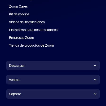
Zoom Cares
Zoom Cares
Kit de medios
Kit de medios
Vídeos de instrucciones
Plataforma para desarrolladores
Empresas Zoom
Zoom Ventures
Tienda de productos de Zoom
Tienda de productos de Zoom
Descargar
Aplicación Zoom Workplace
Aplicación Zoom Workplace
Ventas
Aplicación Zoom Rooms
Aplicación Zoom Rooms
+1.888.799.9666
Haga clic para llamar
Zoom Rooms Controller
Soporte
Soporte
Contacto con ventas
Extensión para navegadores
Zoom de prueba
Probar Zoom