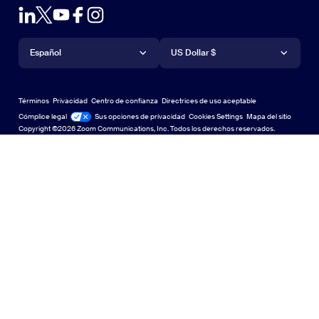
Planes y precios
Planes y precios
Complemento de Outlook
Cuenta
Solicitar una demostración
Solicitar una demostración
Aplicación de iPhone/iPad
Aplicación de iPhone/iPad
Idioma
Moneda
Centro de soporte
Centro de soporte
Seminarios web y eventos
Aplicación de Android
Español
Aplicación de Android
US Dollar $
Centro de Aprendizaje
Centro de Aprendizaje
Centro de experiencia de Zoom
Centro de experiencia de Zoom
Fondos virtuales con zoom
Fondos virtuales de Zoom
Deutsch
US Dollar $
Comunidad de Zoom
Zoom for Startups
Zoom for Startups
Términos
Privacidad
Centro de confianza
Directrices de uso aceptable
English
Biblioteca de contenido técnico
Biblioteca de contenido técnico
Cómplice legal
Legal y cumplimiento
Sus opciones de privacidad
Cookies Settings
Mapa del sitio
Mapa del sitio
Copyright ©2026 Zoom Communications, Inc. Todos los derechos reservados.
Español
Comentarios
Contacto
Contacto
日本語
Accesibilidad
한국어
Soporte para desarrolladores
Soporte para desarrolladores
Português
Declaración de transparencia de la Ley de privacidad,
中文（简体，中国）
seguridad, políticas legales y esclavitud moderna
Privacidad, segu
中文（繁體，台灣）