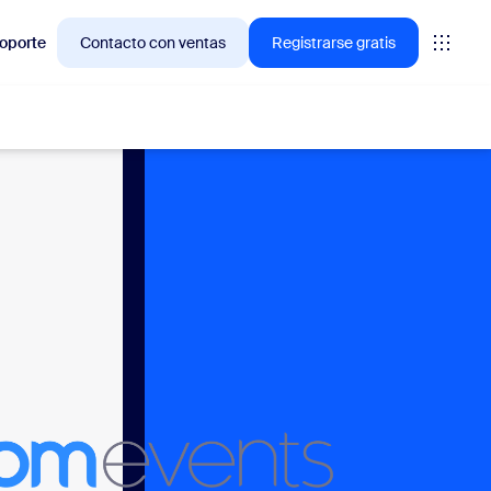
oporte
Contacto con ventas
Registrarse gratis
ciones en las que los clientes de Zoom están interesados
niones
oms
vas
ormación de CX