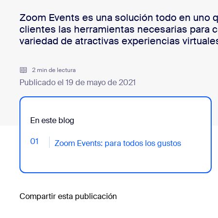
Desarrolladores
Zoom Events es una solución todo en uno q
Bon
Aplicaciones e integraciones
clientes las herramientas necesarias para c
variedad de atractivas experiencias virtuale
2 min de lectura
Instalar en el escritorio
Iniciar contacto
Centro de descargas
+1.888.799.9666
/
+1.888.303.1012
Publicado el 19 de mayo de 2021
En este blog
01
- Jumplink to Zoom Events: para todos los gustos
Zoom Events: para todos los gustos
Compartir esta publicación