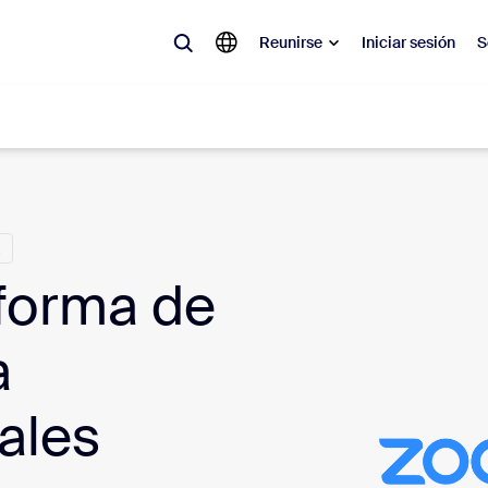
Reunirse
Iniciar sesión
S
lar
a
olicitado, lo que está en tendencia, lo que genera expectativa: las solu
 momento.
aforma de
 notas
Reu
a
omMate
Ro
uales
one
Can
tro de contacto
Inf