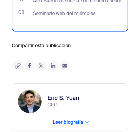
Alex Stamos se une a Zoom como asesor
03
- Jumplink to Seminario web del miércoles
Seminario web del miércoles
Compartir esta publicación
Eric S. Yuan
CEO
Leer biografía