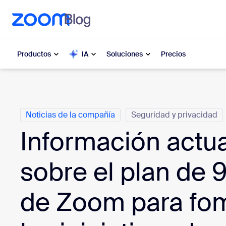
 al contenido principal
 ir al chat de ayuda
Productos
IA
Soluciones
Precios
Categorías
Popular
Popu
Noticias de la compañía
Seguridad y privacidad
Lo más s
Zoom Workplace
en este
Información actua
Servicios comerciales de Zoom
Mis
sobre el plan de 
Zoom CX
Zo
de Zoom para fo
Ph
IA de Zoom
Cen