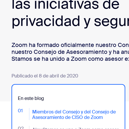
las iniciativas de
Desarrolladores
Bon
privacidad y segu
Aplicaciones e integraciones
Instalar en el escritorio
Iniciar contacto
Zoom ha formado oficialmente nuestro Con
Centro de descargas
+1.888.799.9666
/
+1.888.303.1012
nuestro Consejo de Asesoramiento y ha an
Stamos se ha unido a Zoom como asesor e
Publicado el 8 de abril de 2020
En este blog
01
- Jumplink to Miembros del Consejo y del Consejo 
Miembros del Consejo y del Consejo de
Asesoramiento de CISO de Zoom
02
- Jumplink to Alex Stamos se une a Zoom como ases