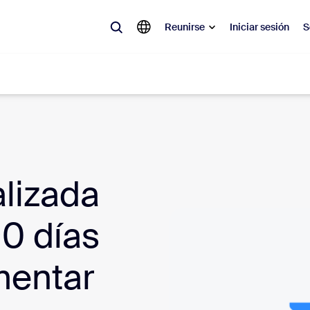
Reunirse
Iniciar sesión
S
lar
olicitado, lo que está en tendencia, lo que genera expectativa: las solu
 momento.
lizada
 notas
Reu
90 días
omMate
Ro
mentar
one
Can
tro de contacto
Inf