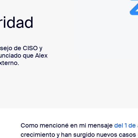
sai
ridad
sejo de CISO y
unciado que Alex
xterno.
de Asesoramiento de CISO de Zoom
Como mencioné en mi mensaje
del 1 de 
crecimiento y han surgido nuevos casos 
or