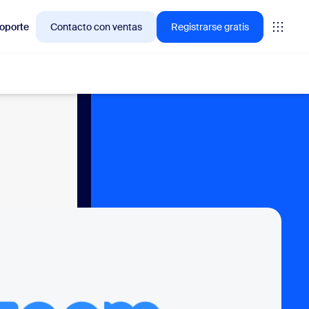
oporte
Contacto con ventas
Registrarse gratis
ciones en las que los clientes de Zoom están interesados
niones
oms
vas
ormación de CX