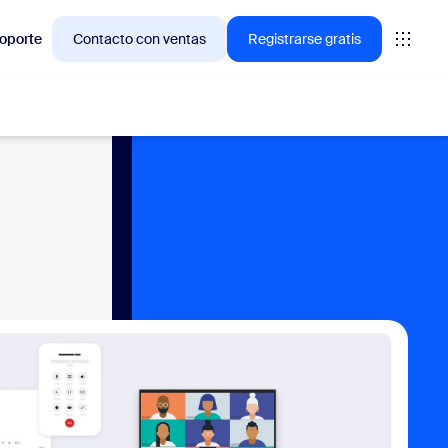
oporte
Contacto con ventas
Registrarse gratis
ciones en las que los clientes de Zoom están interesados
niones
oms
vas
ormación de CX