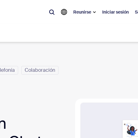
Reunirse
Iniciar sesión
S
lar
lefonía
Colaboración
olicitado, lo que está en tendencia, lo que genera expectativa: las solu
 momento.
 notas
Reu
omMate
Ro
n
one
Can
tro de contacto
Inf