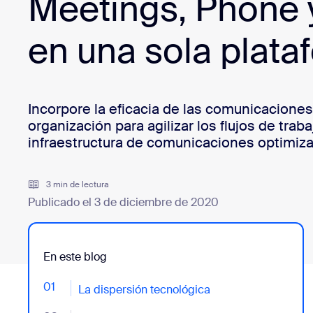
Meetings, Phone 
Desarrolladores
Bon
en una sola plata
Aplicaciones e integraciones
Instalar en el escritorio
Iniciar contacto
Incorpore la eficacia de las comunicaciones
Centro de descargas
+1.888.799.9666
/
+1.888.303.1012
organización para agilizar los flujos de traba
infraestructura de comunicaciones optimiza
3 min de lectura
Publicado el 3 de diciembre de 2020
En este blog
01
- Jumplink to La dispersión tecnológica
La dispersión tecnológica