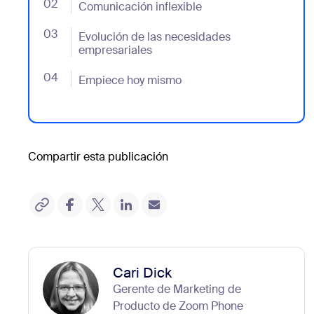
02
- Jumplink to Comunicación inflexible
Comunicación inflexible
03
- Jumplink to Evolución de las necesidades empresa
Evolución de las necesidades
empresariales
04
- Jumplink to Empiece hoy mismo
Empiece hoy mismo
Compartir esta publicación
Cari Dick
Gerente de Marketing de
Producto de Zoom Phone