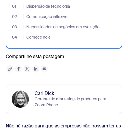
01
- Jumplink to Dispersão de tecnologia
Dispersão de tecnologia
02
- Jumplink to Comunicação inflexível
Comunicação inflexível
03
- Jumplink to Necessidades de negócios em evolução
Necessidades de negócios em evolução
04
- Jumplink to Comece hoje
Comece hoje
Compartilhe esta postagem
Cari Dick
Gerente de marketing de produtos para
Zoom Phone
Não há razão para que as empresas não possam ter as