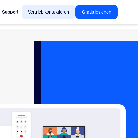
Support
Vertrieb kontaktieren
Gratis loslegen
en, für die sich Zoom-Kunden gerade interessieren.
tings
oms
vas
Insights