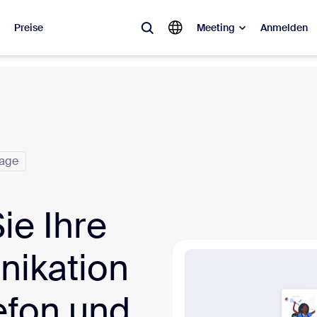
Preise
Meeting
Anmelden
ebt
sagt ist, was im Trend liegt, was für Gesprächsstoff sorgt – die Lösung
Notes
Mee
lage
omMate
Ro
ie Ihre
one
Can
ikation
tact Center
CX-
sai
efon und