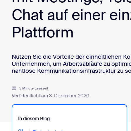
Chat auf einer ei
Auf dem Desktop installieren
Kontakt aufnehmen
Download-Center
+1.888.799.9666
/
+1.888.303.1012
Plattform
Nutzen Sie die Vorteile der einheitlichen 
Unternehmen, um Arbeitsabläufe zu optimi
nahtlose Kommunikationsinfrastruktur zu sc
3 Minute Lesezeit
Veröffentlicht am 3. Dezember 2020
In diesem Blog