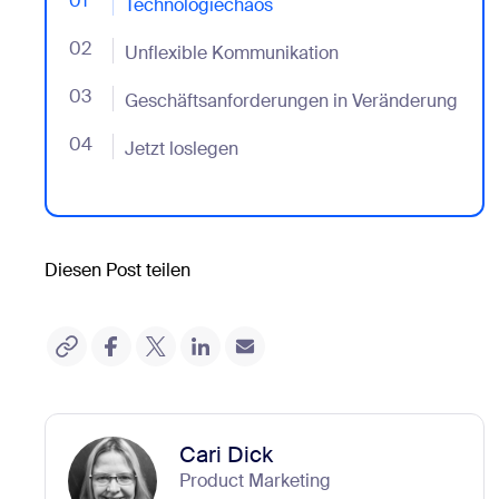
01
- Jumplink to Technologiechaos
Technologiechaos
02
- Jumplink to Unflexible Kommunikation
Unflexible Kommunikation
03
- Jumplink to Geschäftsanforderungen in Veränderu
Geschäftsanforderungen in Veränderung
04
- Jumplink to Jetzt loslegen
Jetzt loslegen
Diesen Post teilen
Cari Dick
Product Marketing