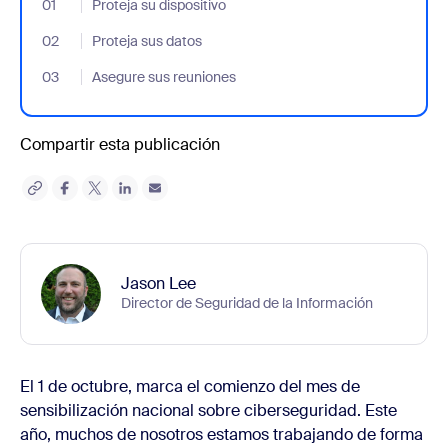
01
- Jumplink to Proteja su dispositivo
Proteja su dispositivo
02
- Jumplink to Proteja sus datos
Proteja sus datos
03
- Jumplink to Asegure sus reuniones
Asegure sus reuniones
Compartir esta publicación
Jason Lee
Director de Seguridad de la Información
El 1 de octubre, marca el comienzo del mes de
sensibilización nacional sobre ciberseguridad. Este
año, muchos de nosotros estamos trabajando de forma