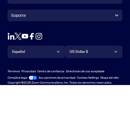
Aplicación Zoom Rooms
Aplicación Zoom Rooms
+1.888.799.9666
Haga clic para llamar
Zoom Rooms Controller
Soporte
Soporte
Contacto con ventas
Extensión para navegadores
Zoom de prueba
Probar Zoom
Planes y precios
Planes y precios
Complemento de Outlook
Cuenta
Solicitar una demostración
Solicitar una demostración
Aplicación de iPhone/iPad
Aplicación de iPhone/iPad
Idioma
Moneda
Centro de soporte
Centro de soporte
Seminarios web y eventos
Aplicación de Android
Español
Aplicación de Android
US Dollar $
Centro de Aprendizaje
Centro de Aprendizaje
Centro de experiencia de Zoom
Centro de experiencia de Zoom
Fondos virtuales con zoom
Fondos virtuales de Zoom
Deutsch
US Dollar $
Comunidad de Zoom
Zoom for Startups
Zoom for Startups
Términos
Privacidad
Centro de confianza
Directrices de uso aceptable
English
Biblioteca de contenido técnico
Biblioteca de contenido técnico
Cómplice legal
Legal y cumplimiento
Sus opciones de privacidad
Cookies Settings
Mapa del sitio
Mapa del sitio
Copyright ©2026 Zoom Communications, Inc. Todos los derechos reservados.
Español
Comentarios
Contacto
Contacto
Français
Accesibilidad
한국어
Soporte para desarrolladores
Soporte para desarrolladores
Português
Declaración de transparencia de la Ley de privacidad,
Русский
seguridad, políticas legales y esclavitud moderna
Privacidad, segu