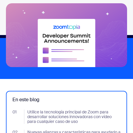
En este blog
01
- Jumplink to Utilice la tecnología principal de Zoom para desar
Utilice la tecnología principal de Zoom para
desarrollar soluciones innovadoras con vídeo
para cualquier caso de uso
02
- Jumplink to Nuevas alianzas y características para ayudarlo a 
Nuevas alianzas y características para ayudarlo a