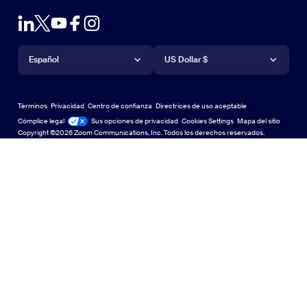
Zoom de prueba
Probar Zoom
Planes y precios
Planes y precios
Complemento de Outlook
Cuenta
Solicitar una demostración
Solicitar una demostración
Aplicación de iPhone/iPad
Aplicación de iPhone/iPad
Idioma
Moneda
Centro de soporte
Centro de soporte
Seminarios web y eventos
Aplicación de Android
Español
Aplicación de Android
US Dollar $
Centro de Aprendizaje
Centro de Aprendizaje
Centro de experiencia de Zoom
Centro de experiencia de Zoom
Fondos virtuales con zoom
Fondos virtuales de Zoom
Deutsch
US Dollar $
Comunidad de Zoom
Zoom for Startups
Zoom for Startups
Términos
Privacidad
Centro de confianza
Directrices de uso aceptable
English
Biblioteca de contenido técnico
Biblioteca de contenido técnico
Cómplice legal
Legal y cumplimiento
Sus opciones de privacidad
Cookies Settings
Mapa del sitio
Mapa del sitio
Copyright ©2026 Zoom Communications, Inc. Todos los derechos reservados.
Español
Comentarios
Contacto
Contacto
Français
Accesibilidad
Indonesia
Soporte para desarrolladores
Soporte para desarrolladores
Italiano
Declaración de transparencia de la Ley de privacidad,
日本語
seguridad, políticas legales y esclavitud moderna
Privacidad, segu
한국어
Nederlands