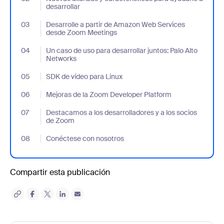
desarrollar
03
- Jumplink to Desarrolle a partir de Amazon Web Services des
Desarrolle a partir de Amazon Web Services
desde Zoom Meetings
04
- Jumplink to Un caso de uso para desarrollar juntos: Palo Alto 
Un caso de uso para desarrollar juntos: Palo Alto
Networks
05
- Jumplink to SDK de vídeo para Linux
SDK de vídeo para Linux
06
- Jumplink to Mejoras de la Zoom Developer Platform
Mejoras de la Zoom Developer Platform
07
- Jumplink to Destacamos a los desarrolladores y a los socios 
Destacamos a los desarrolladores y a los socios
de Zoom
08
- Jumplink to Conéctese con nosotros
Conéctese con nosotros
Compartir esta publicación