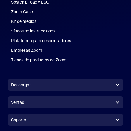
Sostenibilidad y ESG
Sostenibilidad y ESG
Zoom Cares
Zoom Cares
Kit de medios
Kit de medios
Vídeos de instrucciones
Plataforma para desarrolladores
Empresas Zoom
Zoom Ventures
Tienda de productos de Zoom
Tienda de productos de Zoom
Descargar
Aplicación Zoom Workplace
Aplicación Zoom Workplace
Ventas
Aplicación Zoom Rooms
Aplicación Zoom Rooms
+1.888.799.9666
Haga clic para llamar
Zoom Rooms Controller
Soporte
Soporte
Contacto con ventas
Extensión para navegadores