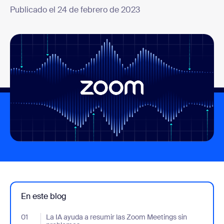
Publicado el 24 de febrero de 2023
En este blog
01
- Jumplink to La IA ayuda a resumir las Zoom Meetings sin pro
La IA ayuda a resumir las Zoom Meetings sin