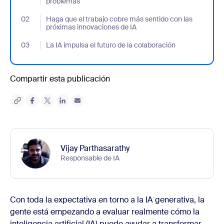
problemas
02
- Jumplink to Haga que el trabajo cobre más sentido con las pr
Haga que el trabajo cobre más sentido con las
próximas innovaciones de IA
03
- Jumplink to La IA impulsa el futuro de la colaboración
La IA impulsa el futuro de la colaboración
Compartir esta publicación
Vijay Parthasarathy
Responsable de IA
Con toda la expectativa en torno a la IA generativa, la
gente está empezando a evaluar realmente cómo la
inteligencia artificial (IA) puede ayudar a transformar