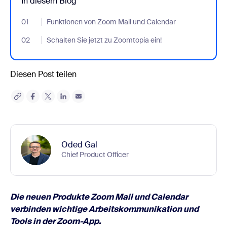
In diesem Blog
01
- Jumplink to Funktionen von Zoom Mail und Calendar
Funktionen von Zoom Mail und Calendar
02
- Jumplink to Schalten Sie jetzt zu Zoomtopia ein!
Schalten Sie jetzt zu Zoomtopia ein!
Diesen Post teilen
Oded Gal
Chief Product Officer
Die neuen Produkte Zoom Mail und Calendar
verbinden wichtige Arbeitskommunikation und
Tools in der Zoom-App.