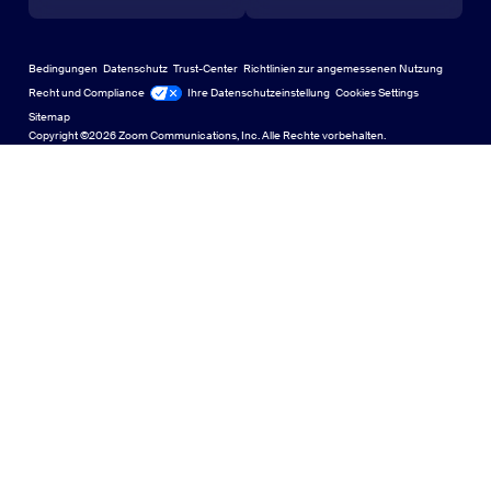
Lernzentrum
Zoom Experience Center
Zoom Experience Center
Zoomen Sie virtuelle Hintergründe
Deutsch
US Dollar $
Zoom Community
Bedingungen
Datenschutz
Trust-Center
Richtlinien zur angemessenen Nutzung
English
Bibliothek für technische Inhalte
Bibliothek für technische Inhalte
Recht und Compliance
Ihre Datenschutzeinstellung
Cookies Settings
Sitemap
Sitemap
Español
Feedback
Copyright ©2026 Zoom Communications, Inc. Alle Rechte vorbehalten.
Kontakt
Contact Us
Français
Barrierefreiheit
Indonesia
Entwicklerunterstützung
Italiano
Transparenzerklärung zum Datenschutz, zur Sicherheit, zu
日本語
rechtlichen Richtlinien und zum Modern Slavery Act
한국어
Nederlands
Português
中文（简体，中国）
中文（繁體，台灣）