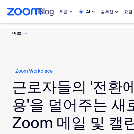
 채팅으로 건너뛰기
내용으로 건너뛰기
제품
AI
솔루션
요금
범주
인기
인기
화제성으로
Zoom Workplace
My 
Zoom 비즈니스 서비스
Zoom Workplace
Zo
근로자들의 '전환에
Zoom CX
Ph
용'을 덜어주는 새
Zoom AI
Con
개발자
Zoom 메일 및 캘
Bon
앱 및 통합