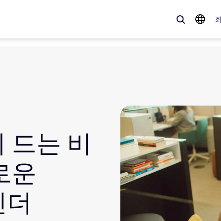
 가득한, 트렌디한 제품 — 바로 지금 Zoom 고객이 주목하는 솔루션입니
Notes
Mee
omMate
Ro
 드는 비
one
Can
로운
tact Center
CX
린더
sai