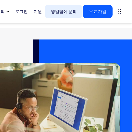
회의
로그인
지원
영업팀에 문의
무료 가입
다.
tings
oms
vas
 인사이트