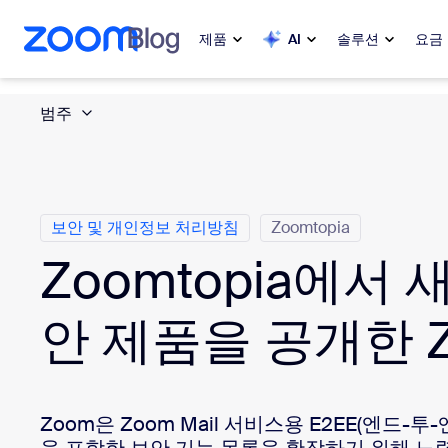
 채팅으로 건너뛰기
내용으로 건너뛰기
제품
AI
솔루션
요금
범주
인기
인기
화제성으로
Zoom Workplace
My 
Zoom 비즈니스 서비스
보안 및 개인정보 처리방침
Zoomtopia
Zoomtopia에서 
Zo
Zoom CX
Ph
안 제품을 공개한 
Zoom AI
Con
개발자
Bon
Zoom은 Zoom Mail 서비스용 E2EE(엔드-투
앱 및 통합