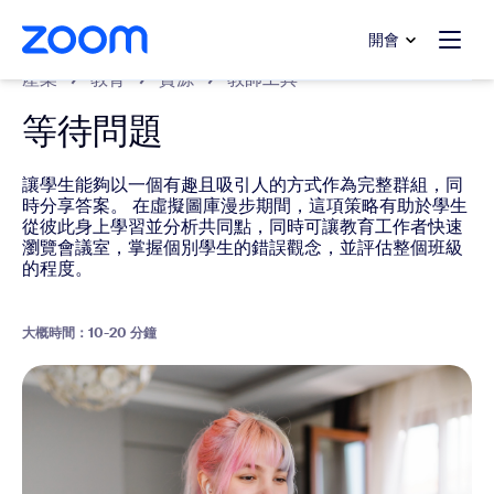
跳至主要內容
跳至協助聊天
開會
產業
教育
資源
教師工具
等待問題
讓學生能夠以一個有趣且吸引人的方式作為完整群組，同
時分享答案。 在虛擬圖庫漫步期間，這項策略有助於學生
從彼此身上學習並分析共同點，同時可讓教育工作者快速
瀏覽會議室，掌握個別學生的錯誤觀念，並評估整個班級
的程度。
大概時間：10-20 分鐘