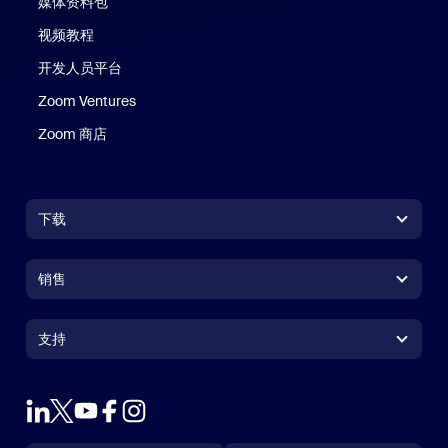
媒体资料包
视频教程
开发人员平台
Zoom Ventures
Zoom 商店
Zoom 商店
下载
Zoom Workplace 应用
Zoom Workplace 应用
销售
Zoom Rooms 应用
Zoom Rooms 应用
+1.888.799.9666
点击呼叫
Zoom Rooms Controller
支持
支持
联系销售人员
浏览器扩展
测试 Zoom
套餐和定价
Outlook 插件
账户
申请演示
iPhone/iPad 应用
iPhone/iPad 应用