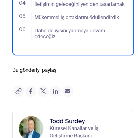
04
- Jumplink to İletişimin geleceğini yeniden tasarlama
İletişimin geleceğini yeniden tasarlamak
05
- Jumplink to Mükemmel iş ortaklarını ödüllendirdik
Mükemmel iş ortaklarını ödüllendirdik
06
- Jumplink to Daha da iyisini yapmaya devam edece
Daha da iyisini yapmaya devam
edeceğiz
Bu gönderiyi paylaş
Todd Surdey
Küresel Kanallar ve İş
Geliştirme Başkanı