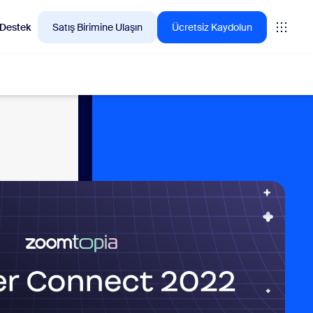
Destek
Satış Birimine Ulaşın
Ücretsiz Kaydolun
🚀
YENİ
en çok tercih ettiği
Yapay zeka destekli not
alma aracınız My Notes
Her türlü sanal veya yüz yüze toplantıyı
otomatik olarak kaydeder, özetler ve
eylem maddelerini çıkarır.
lizleri