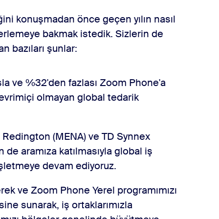
iğini konuşmadan önce geçen yılın nasıl
ilerlemeye bakmak istedik. Sizlerin de
n bazıları şunlar:
tışla ve %32'den fazlası Zoom Phone'a
evrimiçi olmayan global tedarik
e), Redington (MENA) ve TD Synnex
n de aramıza katılmasıyla global iş
nişletmeye devam ediyoruz.
erek ve Zoom Phone Yerel programımızı
ne sunarak, iş ortaklarımızla