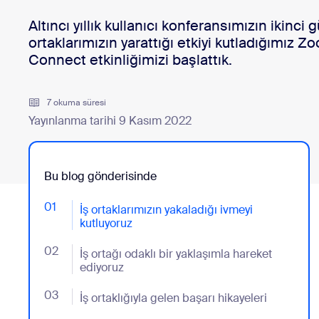
Geliştiriciler
Altıncı yıllık kullanıcı konferansımızın ikinci 
Bon
Uygulamalar ve Entegrasyonlar
ortaklarımızın yarattığı etkiyi kutladığımız 
Connect etkinliğimizi başlattık.
7 okuma süresi
Masaüstüne yükleyin
İletişime geçin
İndirme Merkezi
+1.888.799.9666
/
+1.888.303.1012
Yayınlanma tarihi 9 Kasım 2022
Bu blog gönderisinde
01
- Jumplink to İş ortaklarımızın yakaladığı ivmeyi kutlu
İş ortaklarımızın yakaladığı ivmeyi
kutluyoruz
02
- Jumplink to İş ortağı odaklı bir yaklaşımla hareket e
İş ortağı odaklı bir yaklaşımla hareket
ediyoruz
03
- Jumplink to İş ortaklığıyla gelen başarı hikayeleri
İş ortaklığıyla gelen başarı hikayeleri