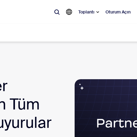
Toplantı
Oturum Açın
ler
 olan, ilgi gören ve ses getiren çözümler: Zoom müşterilerinin şu anda 
keşfedin.
r
Notes
Meetings
n Tüm
omMate
Rooms
uyurular
one
Canvas
tact Center
Müşteri Deneyimi Ana