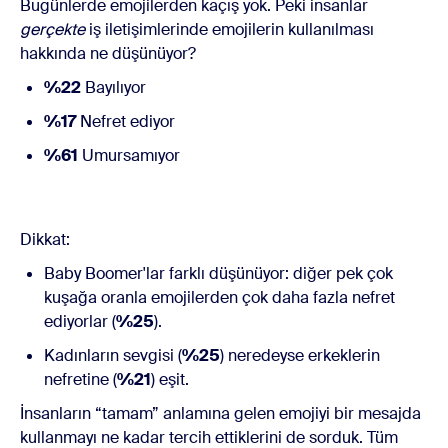
Bugünlerde emojilerden kaçış yok. Peki insanlar
gerçekte
iş iletişimlerinde emojilerin kullanılması
hakkında ne düşünüyor?
%22
Bayılıyor
%17
Nefret ediyor
%61
Umursamıyor
Dikkat:
Baby Boomer'lar farklı düşünüyor: diğer pek çok
kuşağa oranla emojilerden çok daha fazla nefret
ediyorlar (
%25
).
Kadınların sevgisi (
%25
) neredeyse erkeklerin
nefretine (
%21
) eşit.
İnsanların “tamam” anlamına gelen emojiyi bir mesajda
kullanmayı ne kadar tercih ettiklerini de sorduk. Tüm