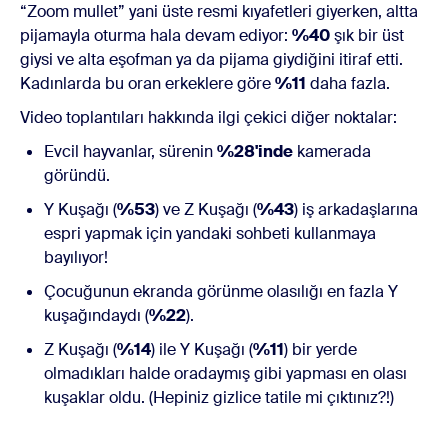
“Zoom mullet” yani üste resmi kıyafetleri giyerken, altta
pijamayla oturma hala devam ediyor:
%40
şık bir üst
giysi ve alta eşofman ya da pijama giydiğini itiraf etti.
Kadınlarda bu oran erkeklere göre
%11
daha fazla.
Video toplantıları hakkında ilgi çekici diğer noktalar:
Evcil hayvanlar, sürenin
%28'inde
kamerada
göründü.
Y Kuşağı (
%53
) ve Z Kuşağı (
%43
) iş arkadaşlarına
espri yapmak için yandaki sohbeti kullanmaya
bayılıyor!
Çocuğunun ekranda görünme olasılığı en fazla Y
kuşağındaydı (
%22
).
Z Kuşağı (
%14
) ile Y Kuşağı (
%11
) bir yerde
olmadıkları halde oradaymış gibi yapması en olası
kuşaklar oldu. (Hepiniz gizlice tatile mi çıktınız?!)