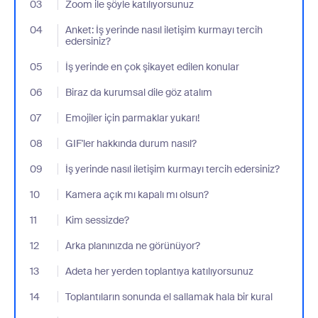
03
- Jumplink to Zoom ile şöyle katılıyorsunuz
Zoom ile şöyle katılıyorsunuz
04
- Jumplink to Anket: İş yerinde nasıl iletişim kurmayı tercih eders
Anket: İş yerinde nasıl iletişim kurmayı tercih
edersiniz?
05
- Jumplink to İş yerinde en çok şikayet edilen konular
İş yerinde en çok şikayet edilen konular
06
- Jumplink to Biraz da kurumsal dile göz atalım
Biraz da kurumsal dile göz atalım
07
- Jumplink to Emojiler için parmaklar yukarı!
Emojiler için parmaklar yukarı!
08
- Jumplink to GIF'ler hakkında durum nasıl?
GIF'ler hakkında durum nasıl?
09
- Jumplink to İş yerinde nasıl iletişim kurmayı tercih edersiniz?
İş yerinde nasıl iletişim kurmayı tercih edersiniz?
10
- Jumplink to Kamera açık mı kapalı mı olsun?
Kamera açık mı kapalı mı olsun?
11
- Jumplink to Kim sessizde?
Kim sessizde?
12
- Jumplink to Arka planınızda ne görünüyor?
Arka planınızda ne görünüyor?
13
- Jumplink to Adeta her yerden toplantıya katılıyorsunuz
Adeta her yerden toplantıya katılıyorsunuz
14
- Jumplink to Toplantıların sonunda el sallamak hala bir kural
Toplantıların sonunda el sallamak hala bir kural