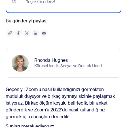
15
- Jumplink to Teşekkür ederiz!
Teşekkür ederiz!
Bu gönderiyi paylaş
Rhonda Hughes
Küresel İçerik, Sosyal ve Destek Lideri
Geçen yıl Zoom'u nasıl kullandığınızı görmekten
mutluluk duyuyor ve birkaç ayrıntıyı sizinle paylaşmak
istiyoruz. Birkaç ölçüm koşulu belirledik, bir anket
gönderdik ve Zoom'u 2022'de nasıl kullandığınızı
görmek için sonuçları derledik!
Şunları merak ediyoruz: