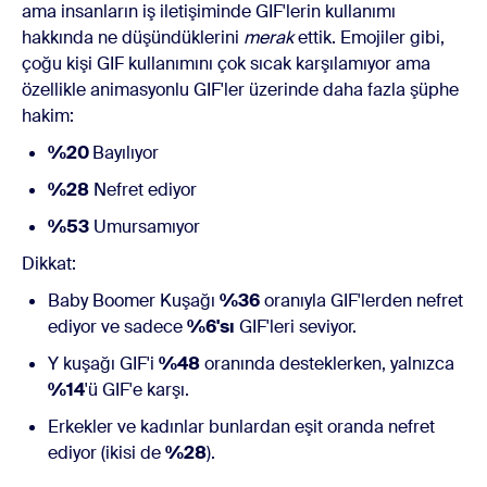
ama insanların iş iletişiminde GIF'lerin kullanımı
hakkında ne düşündüklerini
merak
ettik. Emojiler gibi,
çoğu kişi GIF kullanımını çok sıcak karşılamıyor ama
özellikle animasyonlu GIF'ler üzerinde daha fazla şüphe
hakim:
%20
Bayılıyor
%28
Nefret ediyor
%53
Umursamıyor
Dikkat:
Baby Boomer Kuşağı
%36
oranıyla GIF'lerden nefret
ediyor ve sadece
%6'sı
GIF'leri seviyor.
Y kuşağı GIF'i
%48
oranında desteklerken, yalnızca
%14
'ü GIF'e karşı.
Erkekler ve kadınlar bunlardan eşit oranda nefret
ediyor (ikisi de
%28
).