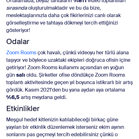
Ortalamada, beyaz tahtaların
%81'i
video toplantıları
sırasında
oluşturulmaktadır ve bu da bize,
meslektaşlarınızla daha çok fikirlerinizi canlı olarak
görselleştirme ve tahtaya dökmeyi tercih ettiğinizi
gösteriyor!
Odalar
Zoom Rooms
çok havalı, çünkü videoyu her türlü alana
taşıyor ve böylece uzaktaki ekipleri doğruca ofisin içine
getiriyor! Zoom Rooms kullanımı açısından en yoğun
gün
salı
oldu. Şirketler ofise döndükçe Zoom Rooms
toplantı aktivitesinde geçen yıl boyunca istikrarlı bir artış
gördük. Kasım 2021'den bu yana aydan aya ortalama
%6,5
artış meydana geldi.
Etkinlikler
Meşgul hedef kitlenizin katılabileceği birkaç güne
yayılan bir etkinlik düzenlemek isterseniz ekim ayının
sonlarını pas geçmeyi tercih edebilirsiniz çünkü o