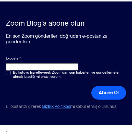
Zoom Blog'a abone olun
En son Zoom gönderileri doğrudan e-postanıza
gönderilsin
E-posta
*
Çoktan seçmeli veya tek seçenekli
Bu kutuyu işaretleyerek Zoom'dan son haberleri ve güncellemeleri
*
almak istediğimi onaylıyorum.
Abone Ol
E-postanızı girerek
Gizlilik Politikası
'nı kabul etmiş olursunuz.