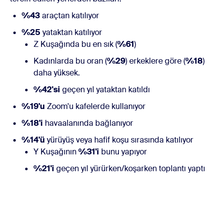
%43
araçtan katılıyor
%25
yataktan katılıyor
Z Kuşağında bu en sık (
%61
)
Kadınlarda bu oran (
%29
) erkeklere göre (
%18
)
daha yüksek.
%42'si
geçen yıl yataktan katıldı
%19'u
Zoom'u kafelerde kullanıyor
%18'i
havaalanında bağlanıyor
%14'ü
yürüyüş veya hafif koşu sırasında katılıyor
Y Kuşağının
%31'i
bunu yapıyor
%21'i
geçen yıl yürürken/koşarken toplantı yaptı