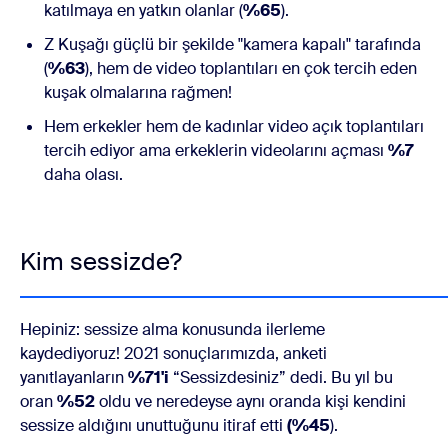
katılmaya en yatkın olanlar (
%65
).
Z Kuşağı güçlü bir şekilde "kamera kapalı" tarafında
(
%63
), hem de video toplantıları en çok tercih eden
kuşak olmalarına rağmen!
Hem erkekler hem de kadınlar video açık toplantıları
tercih ediyor ama erkeklerin videolarını açması
%7
daha olası.
Kim sessizde?
Hepiniz: sessize alma konusunda ilerleme
kaydediyoruz! 2021 sonuçlarımızda, anketi
yanıtlayanların
%71'i
“Sessizdesiniz” dedi. Bu yıl bu
oran
%52
oldu ve neredeyse aynı oranda kişi kendini
sessize aldığını unuttuğunu itiraf etti
(%45
).