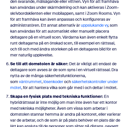
den svarande, målsägande eller vittnen. Vyn för att framhäva
kan användas under skärmdelning och kan aktiveras i Zoom-
skrivbordsklienten eller mobilappen, samt i Zoom Rooms. Vyn
för att framhäva kan även anpassas och konfigureras av
administratören. Ett annat alternativ är
uppslukande vy
, som
kan användas för att automatiskt eller manuellt placera
deltagare på en virtuell scen. Värdarna kan även enkelt flytta
runt deltagarna på en önskad scen, till exempel en rättssal,
och till och med ändra storleken på en deltagares bild för en
mer naturlig upplevelse.
Se till att domstolen är säker:
Det är viktigt att endast de
deltagare som avses är de som syns i en virtuell rättssal. Dra
nytta av de många säkerhetsfunktionerna,
som
väntrummet
,
lösenkoder
och
säkerhetskontroller under
mötet
, för att hantera vilka som går med i och deltar i mötet.
Skapa en fysisk plats med tekniska funktioner:
En
hybridrättssal är inte möjlig om man inte även har ett kontor
med tekniska möjligheter. Även om vissa som arbetar i
domstolen stannar hemma är andra på kontoret, eller varierar
var de arbetar, och de som är på plats behöver en plats där de
lätt kan ansluta till de personer som sitter på distans, oavsett