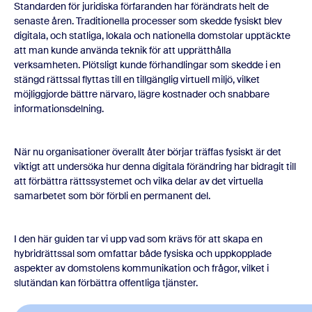
Standarden för juridiska förfaranden har förändrats helt de
senaste åren. Traditionella processer som skedde fysiskt blev
digitala, och statliga, lokala och nationella domstolar upptäckte
att man kunde använda teknik för att upprätthålla
verksamheten. Plötsligt kunde förhandlingar som skedde i en
stängd rättssal flyttas till en tillgänglig virtuell miljö, vilket
möjliggjorde bättre närvaro, lägre kostnader och snabbare
informationsdelning.
När nu organisationer överallt åter börjar träffas fysiskt är det
viktigt att undersöka hur denna digitala förändring har bidragit till
att förbättra rättssystemet och vilka delar av det virtuella
samarbetet som bör förbli en permanent del.
I den här guiden tar vi upp vad som krävs för att skapa en
hybridrättssal som omfattar både fysiska och uppkopplade
aspekter av domstolens kommunikation och frågor, vilket i
slutändan kan förbättra offentliga tjänster.