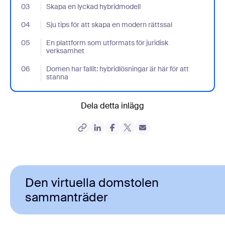
03
- Jumplink to Skapa en lyckad hybridmodell
Skapa en lyckad hybridmodell
04
- Jumplink to Sju tips för att skapa en modern rättssal
Sju tips för att skapa en modern rättssal
05
- Jumplink to En plattform som utformats för juridisk verksamhe
En plattform som utformats för juridisk
verksamhet
06
- Jumplink to Domen har fallit: hybridlösningar är här för att stan
Domen har fallit: hybridlösningar är här för att
stanna
Dela detta inlägg
Den virtuella domstolen
sammanträder