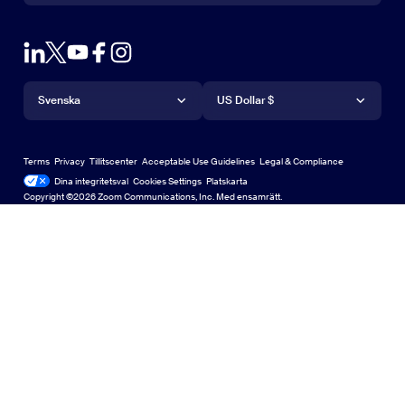
Contact Sales
Browser Extension
Test Zoom
Plans & Pricing
Outlook Plug-in
Account
Request a Demo
iPhone-/iPad-app
iPhone-/iPad-app
Språk
Valuta
Supportcenter
Supportcenter
Webinars and Events
Android-app
Svenska
Android-app
US Dollar $
Learning Center
Zooms center för upplevelser
Zooms center för upplevelser
Zoom Virtual Backgrounds
Deutsch
US Dollar $
Zoom-community
Zoom for Startups
Zoom for Startups
Terms
Privacy
Tillitscenter
Acceptable Use Guidelines
Legal & Compliance
English
Technical Content Library
Technical Content Library
Dina integritetsval
Cookies Settings
Platskarta
Platskarta
Copyright ©2026 Zoom Communications, Inc. Med ensamrätt.
Español
Feedback
Kontakta oss
Kontakta oss
Français
Accessibility
Indonesia
Developer Support
Italiano
Privacy, Security, Legal Policies, and Modern Slavery Act
日本語
Transparency Statement
한국어
Nederlands