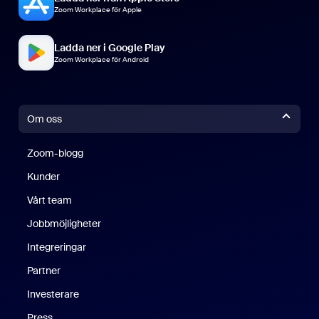
Zoom Workplace för Apple
Ladda ner i Google Play
Zoom Workplace för Android
Om oss
Zoom-blogg
Zoom-blogg
Kunder
Vårt team
Jobbmöjligheter
Integreringar
Partner
Investerare
Press