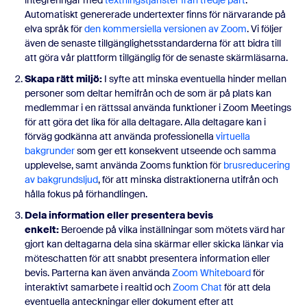
integreringar med
textningstjänster från tredje part
.
Automatiskt genererade undertexter finns för närvarande på
elva språk för
den kommersiella versionen av Zoom
. Vi följer
även de senaste tillgänglighetsstandarderna för att bidra till
att göra vår plattform tillgänglig för de senaste skärmläsarna.
Skapa rätt miljö:
I syfte att minska eventuella hinder mellan
personer som deltar hemifrån och de som är på plats kan
medlemmar i en rättssal använda funktioner i Zoom Meetings
för att göra det lika för alla deltagare. Alla deltagare kan i
förväg godkänna att använda professionella
virtuella
bakgrunder
som ger ett konsekvent utseende och samma
upplevelse, samt använda Zooms funktion för
brusreducering
av bakgrundsljud
, för att minska distraktionerna utifrån och
hålla fokus på förhandlingen.
Dela information eller presentera bevis
enkelt:
Beroende på vilka inställningar som mötets värd har
gjort kan deltagarna dela sina skärmar eller skicka länkar via
möteschatten för att snabbt presentera information eller
bevis. Parterna kan även använda
Zoom Whiteboard
för
interaktivt samarbete i realtid och
Zoom Chat
för att dela
eventuella anteckningar eller dokument efter att