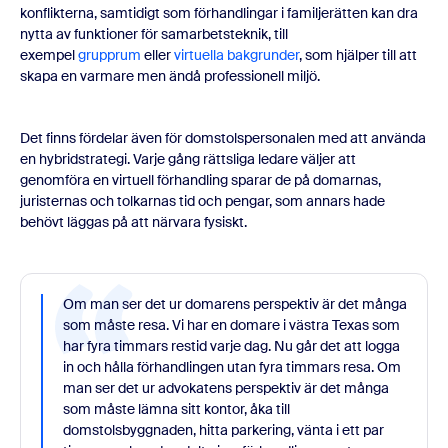
konflikterna, samtidigt som förhandlingar i familjerätten kan dra
nytta av funktioner för samarbetsteknik, till
exempel
grupprum
eller
virtuella bakgrunder
, som hjälper till att
skapa en varmare men ändå professionell miljö.
Det finns fördelar även för domstolspersonalen med att använda
en hybridstrategi. Varje gång rättsliga ledare väljer att
genomföra en virtuell förhandling sparar de på domarnas,
juristernas och tolkarnas tid och pengar, som annars hade
behövt läggas på att närvara fysiskt.
Om man ser det ur domarens perspektiv är det många
som måste resa. Vi har en domare i västra Texas som
har fyra timmars restid varje dag. Nu går det att logga
in och hålla förhandlingen utan fyra timmars resa. Om
man ser det ur advokatens perspektiv är det många
som måste lämna sitt kontor, åka till
domstolsbyggnaden, hitta parkering, vänta i ett par