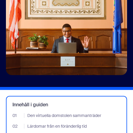
Innehåll i guiden
01
- Jumplink to Den virtuella domstolen sammanträder
Den virtuella domstolen sammanträder
02
- Jumplink to Lärdomar från en föränderlig tid
Lärdomar från en föränderlig tid