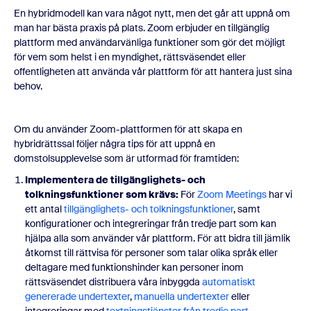
En hybridmodell kan vara något nytt, men det går att uppnå om
man har bästa praxis på plats. Zoom erbjuder en tillgänglig
plattform med användarvänliga funktioner som gör det möjligt
för vem som helst i en myndighet, rättsväsendet eller
offentligheten att använda vår plattform för att hantera just sina
behov.
Om du använder Zoom-plattformen för att skapa en
hybridrättssal följer några tips för att uppnå en
domstolsupplevelse som är utformad för framtiden:
Implementera de tillgänglighets- och
tolkningsfunktioner som krävs:
För
Zoom Meetings
har vi
ett antal
tillgänglighets- och tolkningsfunktioner
, samt
konfigurationer och integreringar från tredje part som kan
hjälpa alla som använder vår plattform. För att bidra till jämlik
åtkomst till rättvisa för personer som talar olika språk eller
deltagare med funktionshinder kan personer inom
rättsväsendet distribuera våra inbyggda
automatiskt
genererade undertexter
,
manuella undertexter
eller