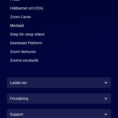
Hållbarhet och ESG
Zoom Cares
Zoom Cares
Mediakit
Steg-för-steg-videor
Developer Platform
Zoom Ventures
Zooms varubutik
Zooms varubutik
Ladda ner
Zoom Workplace-app
Zoom Workplace-app
Försäljning
Zoom Rooms-app
Zoom Rooms-app
+1 (0)888-799 9666
Klicka för att ringa
Zoom Rooms Controller
Support
Support