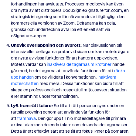
förhandlingen har avslutats. Processer med bevis kan även
dra nytta av att distribuera DocuSign eSignature for Zoom, en
strategisk integrering som för närvarande är tillgänglig i den
kommersiella versionen av Zoom. Deltagarna kan dela,
granska och underteckna avtal på ett enkelt sätt via
eSignature-appen.
Undvik överlappning och avbrott:
När diskussionen blir
intensiv eller deltagarna pratar vid sidan om kan mötets ägare
dra nytta av vissa funktioner för att hantera upplevelsen.
Mötets värdar kan
inaktivera deltagarnas mikrofoner
när de
går med, be deltagarna att använda funktionen för att
räcka
upp handen
om de vill delta i konversationen,
inaktivera
möteschatten
med mera. Dessa funktioner kan bidra till att
skapa en professionell och respektfull miljö, oavsett situation
eller stämning under förhandlingen.
Lyft fram rätt talare:
Se till att rätt personer syns under en
rättslig prövning genom att använda vår funktion för
att
framhäva
. Den gör upp till nio mötesdeltagare till primära
aktiva talare och de enda talare som de andra deltagarna ser.
Detta är ett effektivt sätt att se till att fokus ligger på domaren,