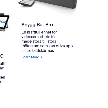
Snygg Bar Pro
En kraftfull enhet för
videosamarbete för
medelstora till stora
mötesrum som kan driva upp
till tre bildskärmar.
10
Learn More
ätt!
rad
den
n