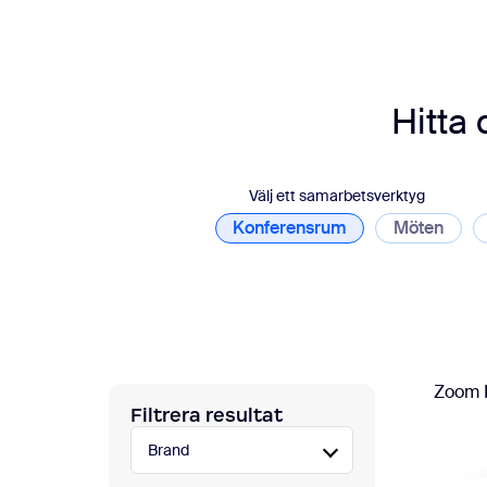
Utvecklare
Bon
Appar och integreringar
Hitta
Installera på dator
Kontakta oss
Nedladdningscenter
+1 (0)888-799 9666
/
+1 (0)888-303 101
Välj ett samarbetsverktyg
Konferensrum
Möten
Zoom 
Filtrera resultat
Brand