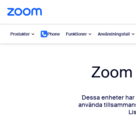
till huvudinnehåll
a till hjälpchatt
Produkter
Phone
Funktioner
Användningsfall
Populärt
Popu
Zoom 
Nytt, po
Zoom Workplace
My 
Zoom-företagstjänster
Dessa enheter har v
Zo
använda tillsammans
Zoom CX
Li
Ph
Zoom AI
Con