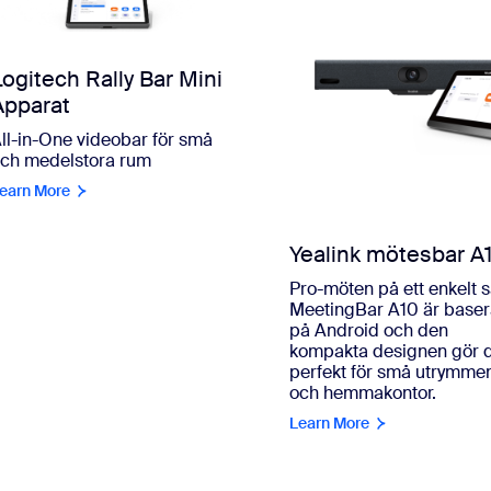
Logitech Rally Bar Mini
Apparat
ll-in-One videobar för små
ch medelstora rum
earn More
Yealink mötesbar A
Pro-möten på ett enkelt s
MeetingBar A10 är base
på Android och den
kompakta designen gör 
perfekt för små utrymme
och hemmakontor.
Learn More