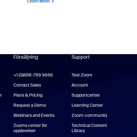
Learn More
Försäljning
Support
Support
oom Workplace-app
+1 (0)888-799 9666
Klicka för att ringa
Test Zoom
m Rooms-app
Contact Sales
Account
r
Plans & Pricing
Supportcenter
Supportcenter
Request a Demo
Learning Center
Webinars and Events
Zoom-community
e-/iPad-app
Zooms center för
Technical Content
upplevelser
Zooms center för upplevelser
Library
Technical Content Library
pp