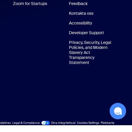
Zoom for Startups
Zoom for Startups
Feedback
Kontakta oss
Kontakta oss
Accessibility
Developer Support
Privacy, Security, Legal
Policies, and Modern
Slavery Act
Transparency
Statement
idelines
Legal & Compliance
Dina integritetsval
Cookies Settings
Platskarta
Platskarta