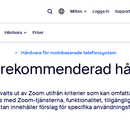
Möten
Logga in
Suppor
Hårdvara
Priser
Hårdvara för molnbaserade telefonsystem
lärt
rekommenderad hå
pulärt och omtalat – lösningarna som Zoom-kunder gillar just nu.
Notes
Mee
alts ut av Zoom utifrån kriterier som kan omfatta
omMate
Ro
 med Zoom-tjänsterna, funktionalitet, tillgängli
stan innehåller förslag för specifika användningsfa
one
Can
tact Center
CX-