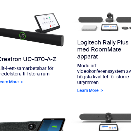
Logitech Rally Plus
med RoomMate-
apparat
Crestron UC-B70-A-Z
Modulärt
llt-i-ett-samarbetsbar för
videokonferenssystem a
edelstora till stora rum
högsta kvalitet för större
earn More
utrymmen
Learn More