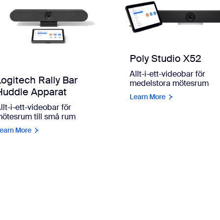
Poly Studio X52
Allt-i-ett-videobar för
Logitech Rally Bar
medelstora mötesrum
Huddle Apparat
Learn More
llt-i-ett-videobar för
ötesrum till små rum
earn More