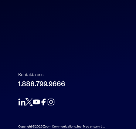
English
US Dollar $
Español
Français
Indonesia
Italiano
Kontakta oss
1.888.799.9666
日本語
한국어
Nederlands
Copyright ©2026 Zoom Communications, Inc. Med ensamrätt.