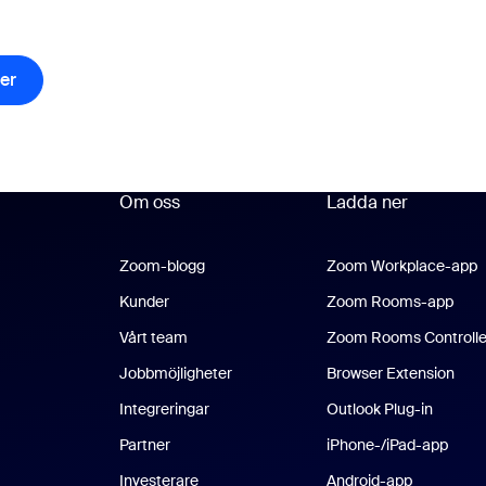
ler
tiklar
Om oss
Ladda ner
Zoom-blogg
Zoom-blogg
Zoom Workplace-app
Z
Kunder
Zoom Rooms-app
Zoo
Vårt team
Zoom Rooms Controlle
Jobbmöjligheter
Browser Extension
Integreringar
Outlook Plug-in
Partner
iPhone-/iPad-app
iPhon
Investerare
Android-app
Android-a