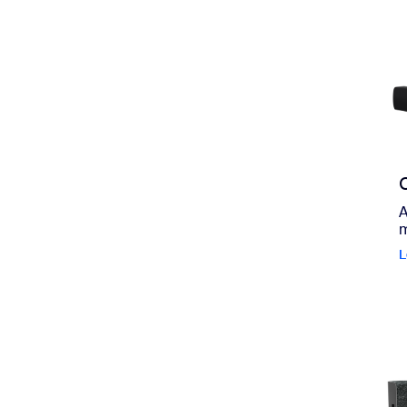
A
m
L