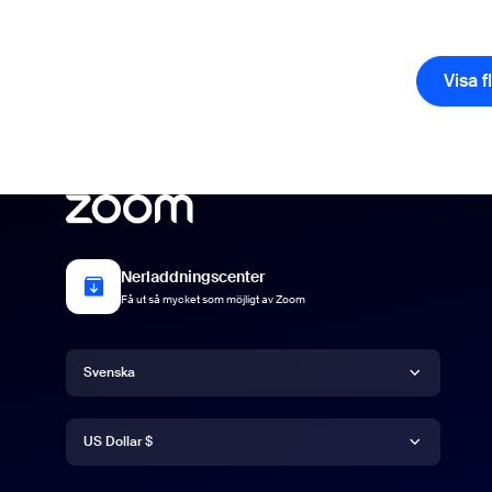
Visa f
ar
Nerladdningscenter
Få ut så mycket som möjligt av Zoom
Språk
Svenska
Valuta
Deutsch
US Dollar $