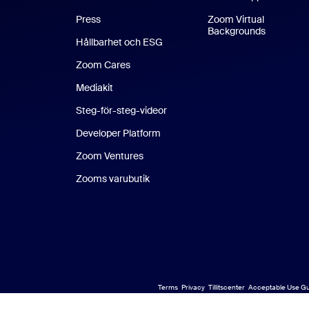
Press
Zoom Virtual
Backgrounds
Hållbarhet och ESG
Zoom Cares
Zoom Cares
Mediakit
Steg-för-steg-videor
Developer Platform
Zoom Ventures
Zooms varubutik
Zooms varubutik
Terms
Privacy
Tillitscenter
Acceptable Use Gu