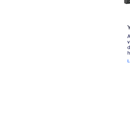
A
v
d
h
L