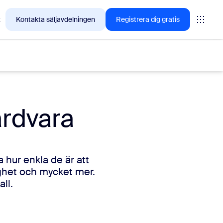
t
Kontakta säljavdelningen
Registrera dig gratis
rdvara
tings
 hur enkla de är att
oms
ghet och mycket mer.
ll.
vas
insikter