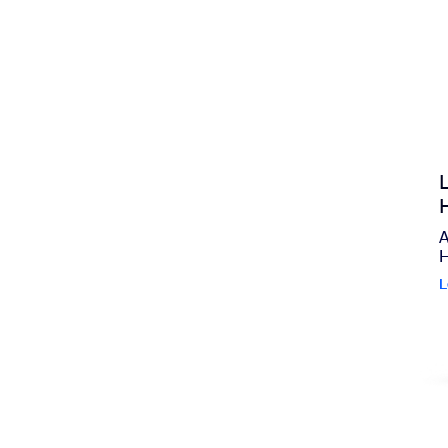
A
H
L