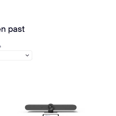
en past
e