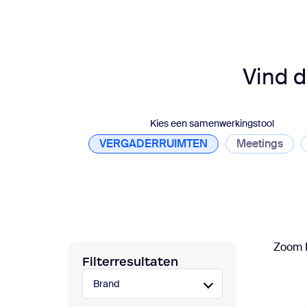
Ontwikkelaars
Bon
Apps en integraties
Vind d
Installeren op desktop
Contact opnemen
Downloadcentrum
+1-888-799-9666
/
+1.888.303.1012
Kies een samenwerkingstool
VERGADERRUIMTEN
Meetings
Zoom 
Filterresultaten
Brand