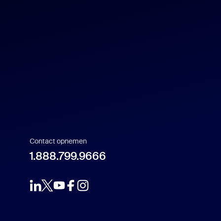
English
US Dollar $
Español
Français
Indonesia
Italiano
Contact opnemen
1.888.799.9666
日本語
한국어
Nederlands