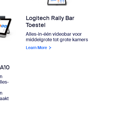
Logitech Rally Bar
Toestel
Alles-in-één videobar voor
middelgrote tot grote kamers
Learn More
 A10
en
les-
s
en
aakt
.