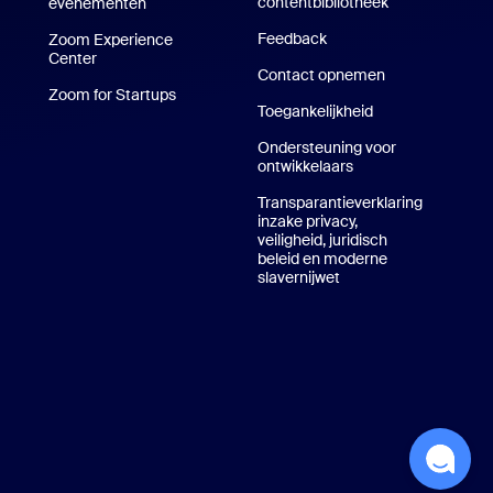
contentbibliotheek
Technische-co
evenementen
e-/iPad-app
Feedback
Zoom Experience
pp
Center
Zoom Experience Center
Contact opnemen
Neem contact 
Zoom for Startups
Zoom for Startups
Toegankelijkheid
e achtergronden in Zoom
Ondersteuning voor
ontwikkelaars
Ondersteuning voor
Transparantieverklaring
inzake privacy,
veiligheid, juridisch
beleid en moderne
slavernijwet
Privacy, beveiliging,