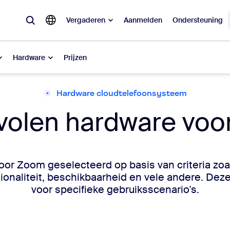
Vergaderen
Aanmelden
Ondersteuning
Hardware
Prijzen
Hardware cloudtelefoonsysteem
lair
volen hardware voo
pulair, wat is trending, wat zorgt voor buzz: de oplossingen waar Zoom-k
Notes
Mee
oor Zoom geselecteerd op basis van criteria z
omMate
Ro
onaliteit, beschikbaarheid en vele andere. Deze 
voor specifieke gebruiksscenario's.
one
Can
tact Center
CX-