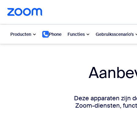
n naar hoofdinhoud gaan
n naar hulp via chat
Producten
Phone
Functies
Gebruiksscenario's
Populair
Popu
Aanbe
Wat is po
Zoom Workplace
My 
Zakelijke Zoom-diensten
Deze apparaten zijn d
Zo
Zoom-diensten, functi
Zoom CX
Ph
Zoom AI
Con