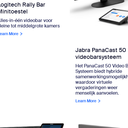
Logitech Rally Bar
Minitoestel
lles-in-één videobar voor
leine tot middelgrote kamers
earn More
Jabra PanaCast 50
videobarsysteem
Het PanaCast 50 Video 
Systeem biedt hybride
samenwerkingsmogelijk
waardoor virtuele
vergaderingen weer
menselijk aanvoelen.
Learn More