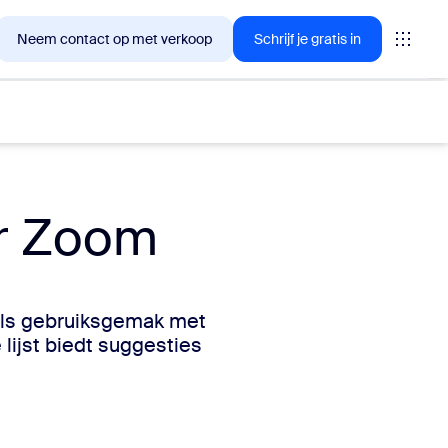
Neem contact op met verkoop
Schrijf je gratis in
r Zoom
lanten nu in geïnteresseerd zijn.
tings
oals gebruiksgemak met
oms
lijst biedt suggesties
vas
inzichten