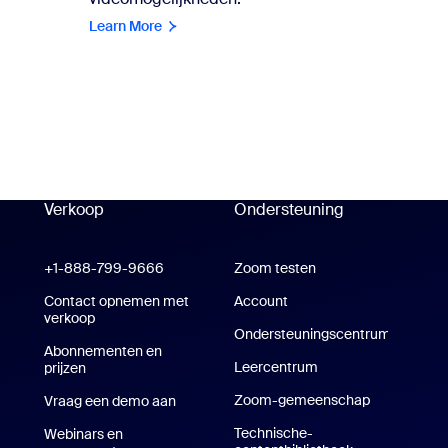
Learn More
Verkoop
Ondersteuning
Ondersteuning
oom Workplace-app
+1-888-799-9666
Klik om te bellen
Zoom testen
Zoom testen
m Rooms-app
Contact opnemen met
Account
verkoop
Ondersteuningscentrum
Abonnementen en
Ondersteuningscentrum
Leercentrum
Trainingscentrum
prijzen
Abonnementen en prijzen
Zoom-gemeenschap
Vraag een demo aan
Een demo aanvragen
Technische-
Webinars en