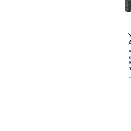
A
s
A
h
L