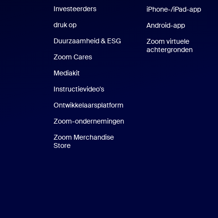
Investeerders
iPhone-/iPad-app
iPhon
druk op
Druk op
Android-app
Android-a
Duurzaamheid & ESG
Duurzaamheid en ESG
Zoom virtuele
achtergronden
Virtuel
Zoom Cares
Zoom Cares
Mediakit
Mediakit
Instructievideo's
Ontwikkelaarsplatform
Zoom-ondernemingen
Zoom Ventures
Zoom Merchandise
Store
Zoom Merchandise Store