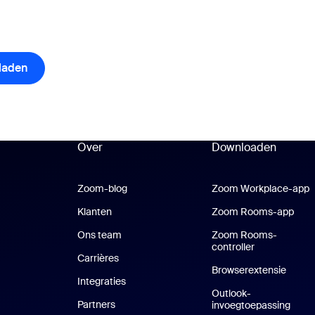
laden
items
Over
Downloaden
Zoom-blog
Zoom-blog
Zoom Workplace-app
Z
Klanten
Klanten
Zoom Rooms-app
Zoo
Ons team
Zoom Rooms-
controller
Carrières
Vacatures
Browserextensie
Integraties
Outlook-
Partners
invoegtoepassing