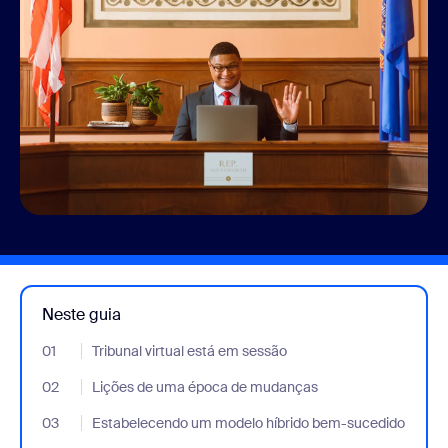
Neste guia
01
- Jumplink to Tribunal virtual está em sessão
Tribunal virtual está em sessão
02
- Jumplink to Lições de uma época de mudanças
Lições de uma época de mudanças
03
- Jumplink to Estabelecendo um modelo híbrido bem-sucedido
Estabelecendo um modelo híbrido bem-sucedido