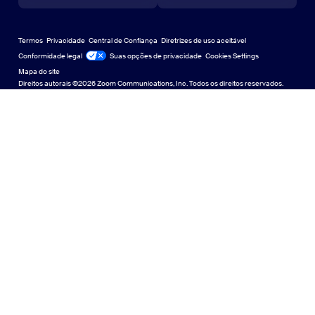
Centro de Aprendizagem
Central de aprendizagem
Central de experiência do Zoom
Central de experiência do Zoom
Zoom em fundos virtuais
Planos de fundo virtuais da Zoom
Deutsch
US Dollar $
Comunidade Zoom
Zoom for Startups
Zoom for Startups
Termos
Privacidade
Central de Confiança
Diretrizes de uso aceitável
English
Biblioteca de conteúdo técnico
Biblioteca de conteúdo técnico
Conformidade legal
Jurídico e Conformidade
Suas opções de privacidade
Cookies Settings
Mapa do site
Mapa do site
Español
Feedback
Direitos autorais ©2026 Zoom Communications, Inc. Todos os direitos reservados.
Falar conosco
Falar conosco
Français
Acessibilidade
Indonesia
Suporte ao desenvolvedor
Suporte ao desenvolvedor
Italiano
Declaração de Transparência da Lei de Privacidade,
日本語
Segurança, Políticas Legais e Escravidão Moderna
Declaração de
한국어
Nederlands
Polski
Português
Русский