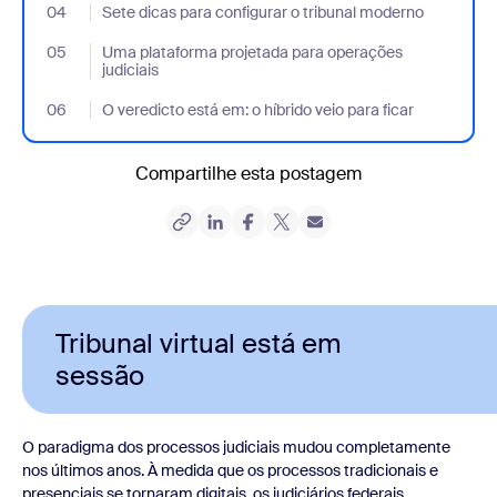
04
- Jumplink to Sete dicas para configurar o tribunal moderno
Sete dicas para configurar o tribunal moderno
05
- Jumplink to Uma plataforma projetada para operações judiciai
Uma plataforma projetada para operações
judiciais
06
- Jumplink to O veredicto está em: o híbrido veio para ficar
O veredicto está em: o híbrido veio para ficar
Compartilhe esta postagem
Tribunal virtual está em
sessão
O paradigma dos processos judiciais mudou completamente
nos últimos anos. À medida que os processos tradicionais e
presenciais se tornaram digitais, os judiciários federais,