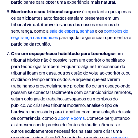
participante para obter uma experiência mais natural.
Mantenha o seu tribunal seguro:
é importante que apenas
os participantes autorizados estejam presentes em um
tribunal virtual. Aproveite vários dos nossos recursos de
segurança, como a
sala de espera
,
senhas
e os
controles de
segurança nas reuniões
para ajudar a gerenciar quem entra e
participa da reunião.
Crie um espaço físico habilitado para tecnologia:
um
tribunal híbrido não é possível sem um escritório habilitado
para tecnologia também. Enquanto alguns funcionários do
tribunal ficam em casa, outros estão de volta ao escritório, ou
dividirão o tempo entre os dois, e aqueles que estiverem
trabalhando presencialmente precisarão de um espaço onde
possam se conectar facilmente com os funcionários remotos,
sejam colegas de trabalho, advogados ou membros do
público. Ao criar seu tribunal moderno, analise o tipo de
hardware necessário para trabalhar com uma solução de sala
de conferência, como o
Zoom Rooms
. Comece perguntando
a si mesmo: onde preciso de fontes de áudio, câmeras e
outros equipamentos necessários na sala para criar uma
experiência simplificada? A partir daí, examine qual
parceiro