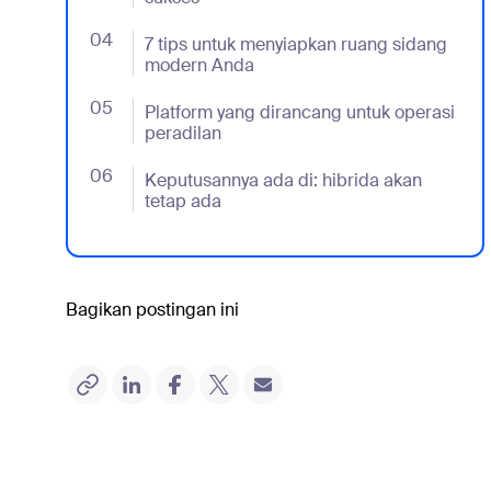
04
- Jumplink to 7 tips untuk menyiapkan ruang sid
7 tips untuk menyiapkan ruang sidang
modern Anda
05
- Jumplink to Platform yang dirancang untuk oper
Platform yang dirancang untuk operasi
peradilan
06
- Jumplink to Keputusannya ada di: hibrida akan 
Keputusannya ada di: hibrida akan
tetap ada
Bagikan postingan ini