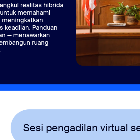
ngkul realitas hibrida
an untuk memahami
k meningkatkan
s keadilan. Panduan
lan — menawarkan
 membangun ruang
.
langsung
Sesi pengadilan virtual 
ses