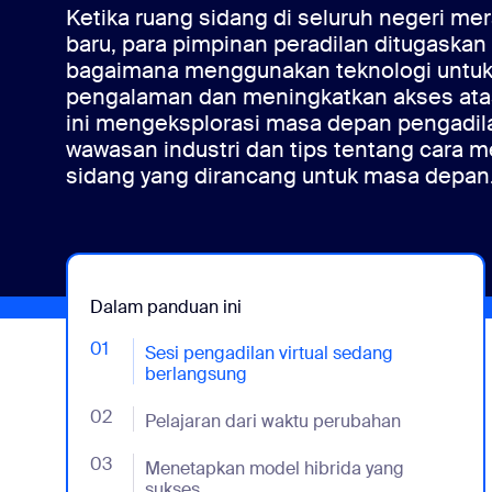
Ketika ruang sidang di seluruh negeri mera
baru, para pimpinan peradilan ditugask
bagaimana menggunakan teknologi untu
pengalaman dan meningkatkan akses ata
Instal di desktop
Hubungi kami
Pusat Unduhan
+1.888.799.9666
/
+1.888.303.1012
ini mengeksplorasi masa depan pengadi
wawasan industri dan tips tentang cara
sidang yang dirancang untuk masa depan
Dalam panduan ini
01
- Jumplink to Sesi pengadilan virtual sedang ber
Sesi pengadilan virtual sedang
berlangsung
02
- Jumplink to Pelajaran dari waktu perubahan
Pelajaran dari waktu perubahan
03
- Jumplink to Menetapkan model hibrida yang suk
Menetapkan model hibrida yang
sukses