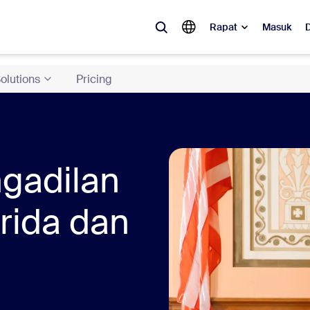
Rapat
Masuk
olutions
Pricing
ler
 populer, apa yang sedang tren, apa yang sedang ramai dibicarakan—s
 pelanggan Zoom saat ini.
Notes
Meetings
gadilan
omMate
Rooms
rida dan
one
Canvas
tact Center
Wawasan CX
sai