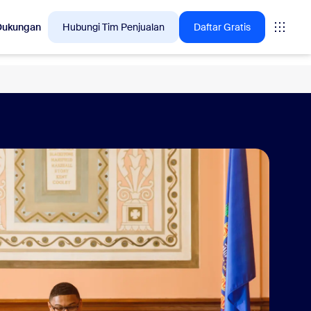
Dukungan
Hubungi Tim Penjualan
Daftar Gratis
🚀
BARU
olusi yang sedang
My Notes, AI pencatat
untuk Anda
Secara otomatis menangkap,
meringkas, dan mengekstrak item
tindakan dari setiap rapat virtual atau
tatap muka.